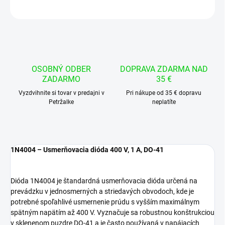
OPÝTAŤ SA
STRÁŽIŤ
OSOBNÝ ODBER
DOPRAVA ZDARMA NAD
ZADARMO
35 €
Vyzdvihnite si tovar v predajni v
Pri nákupe od 35 € dopravu
Petržalke
neplatíte
1N4004 – Usmerňovacia dióda 400 V, 1 A, DO-41
Dióda 1N4004 je štandardná usmerňovacia dióda určená na
prevádzku v jednosmerných a striedavých obvodoch, kde je
potrebné spoľahlivé usmernenie prúdu s vyšším maximálnym
spätným napätím až 400 V. Vyznačuje sa robustnou konštrukciou
v sklenenom puzdre DO-41 a je často používaná v napájacích