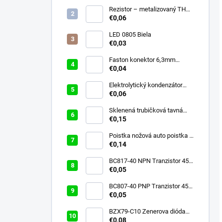
Rezistor – metalizovaný THT
– 0,6 W varianty – 1M – 10R
€0,06
– 68R – 4,7K – 47K – 10K
LED 0805 Biela
€0,03
Faston konektor 6,3mm
samec
€0,04
Elektrolytický kondenzátor
100uF / 16V / 85°C
€0,06
Sklenená trubičková tavná
poistka F 5x20mm Rôzné
€0,15
druhy – 0.5A – 3A – 8A
Poistka nožová auto poistka -
Rôzné druhy
€0,14
BC817-40 NPN Tranzistor 45V
/ 800mA
€0,05
BC807-40 PNP Tranzistor 45V
/ 800mA
€0,05
BZX79-C10 Zenerova dióda
10V / 0.5W
€0,08