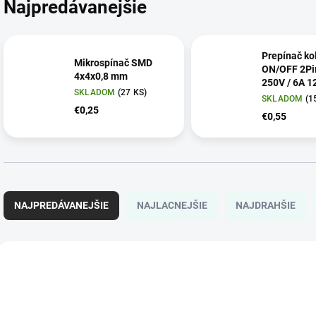
Najpredávanejšie
Prepínač ko
Mikrospínač SMD
ON/OFF 2Pin
4x4x0,8 mm
250V / 6A 1
SKLADOM
(27 KS)
čierny
SKLADOM
(1
€0,25
€0,55
R
a
NAJPREDÁVANEJŠIE
NAJLACNEJŠIE
NAJDRAHŠIE
d
e
n
V
i
ý
709
e
p
p
i
r
s