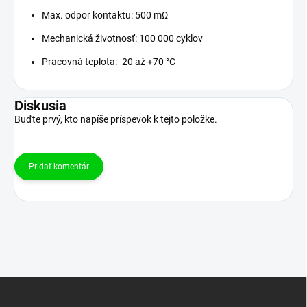
Max. odpor kontaktu: 500 mΩ
Mechanická životnosť: 100 000 cyklov
Pracovná teplota: -20 až +70 °C
Diskusia
Buďte prvý, kto napíše príspevok k tejto položke.
Pridať komentár
Z
á