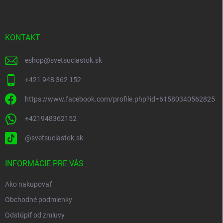
p
ä
t
i
KONTAKT
e
eshop
@
svetsuciastok.sk
+421 948 362 152
https://www.facebook.com/profile.php?id=61580340562825
+421948362152
@svetsuciastok.sk
INFORMÁCIE PRE VÁS
Ako nakupovať
Obchodné podmienky
Odstúpiť od zmluvy