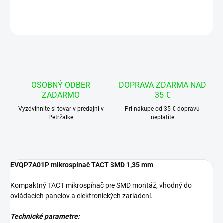
OPÝTAŤ SA
STRÁŽIŤ
OSOBNÝ ODBER
DOPRAVA ZDARMA NAD
ZADARMO
35 €
Vyzdvihnite si tovar v predajni v
Pri nákupe od 35 € dopravu
Petržalke
neplatíte
EVQP7A01P mikrospínač TACT SMD 1,35 mm
Kompaktný TACT mikrospínač pre SMD montáž, vhodný do
ovládacích panelov a elektronických zariadení.
Technické parametre: