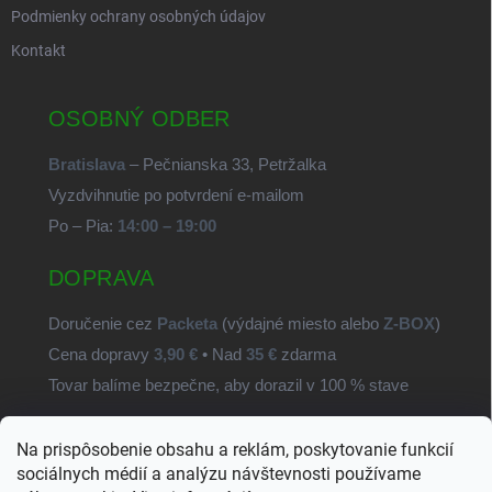
Podmienky ochrany osobných údajov
Kontakt
OSOBNÝ ODBER
Bratislava
– Pečnianska 33, Petržalka
Vyzdvihnutie po potvrdení e-mailom
Po – Pia:
14:00 – 19:00
DOPRAVA
Doručenie cez
Packeta
(výdajné miesto alebo
Z-BOX
)
Cena dopravy
3,90 €
• Nad
35 €
zdarma
Tovar balíme bezpečne, aby dorazil v 100 % stave
Na prispôsobenie obsahu a reklám, poskytovanie funkcií
SvetSúčiastok.sk
sociálnych médií a analýzu návštevnosti používame