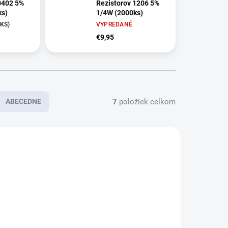
0402 5%
Rezistorov 1206 5%
ks)
1/4W (2000ks)
 KS)
VYPREDANÉ
€9,95
7
položiek celkom
ABECEDNE
3421
3418