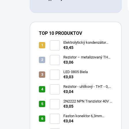
TOP 10 PRODUKTOV
Elektrolytický kondenzátor
2200uF / 35V / 105°C
€0,45
Rezistor – metalizovaný THT
– 0,6 W varianty – 1M – 10R
€0,06
– 68R – 4,7K – 47K – 10K
LED 0805 Biela
€0,03
Rezistor - uhlíkový - THT - 0,25
€0,04
W ( 1/4 W) (0207) – 470 ?
2N2222 NPN Tranzistor 40V /
800mA
€0,05
Faston konektor 6,3mm
samec
€0,04