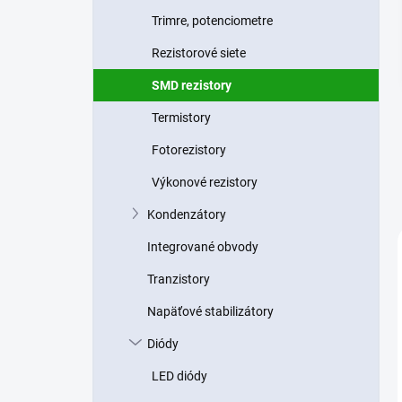
n
Trimre, potenciometre
e
l
Rezistorové siete
SMD rezistory
Termistory
Fotorezistory
Výkonové rezistory
Kondenzátory
Integrované obvody
Tranzistory
Napäťové stabilizátory
Diódy
LED diódy