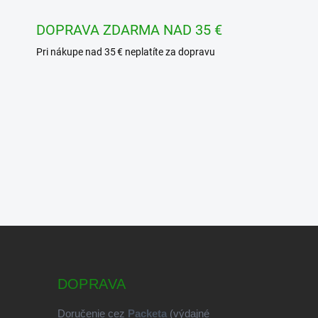
DOPRAVA ZDARMA NAD 35 €
Pri nákupe nad 35 € neplatíte za dopravu
DOPRAVA
Doručenie cez
Packeta
(výdajné