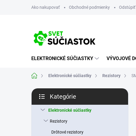
Prejsť
Ako nakupovať
Obchodné podmienky
Odstúpiť
na
obsah
ELEKTRONICKÉ SÚČIASTKY
VÝVOJOVÉ D
Domov
Elektronické súčiastky
Rezistory
SM
B
Kategórie
o
Preskočiť
č
kategórie
n
Elektronické súčiastky
ý
Rezistory
p
a
Drôtové rezistory