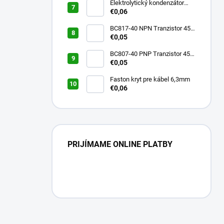
Elektrolytický kondenzátor
100uF / 16V / 85°C
€0,06
BC817-40 NPN Tranzistor 45V
/ 800mA
€0,05
BC807-40 PNP Tranzistor 45V
/ 800mA
€0,05
Faston kryt pre kábel 6,3mm
€0,06
PRIJÍMAME ONLINE PLATBY