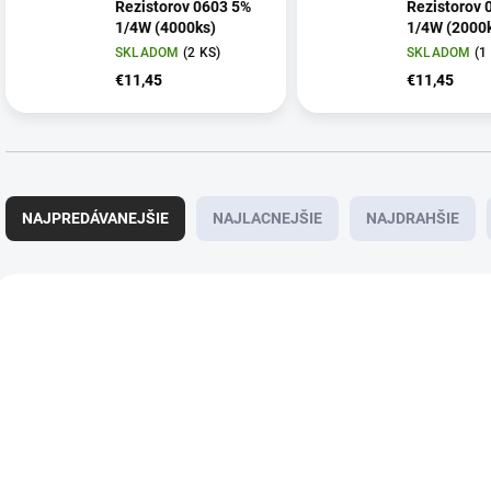
Rezistorov 0603 5%
Rezistorov 
1/4W (4000ks)
1/4W (2000
SKLADOM
(2 KS)
SKLADOM
(1
€11,45
€11,45
R
a
NAJPREDÁVANEJŠIE
NAJLACNEJŠIE
NAJDRAHŠIE
d
e
n
V
i
ý
8723
e
p
p
i
r
s
o
p
d
r
u
o
k
d