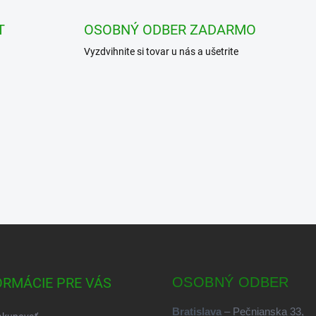
T
OSOBNÝ ODBER ZADARMO
Vyzdvihnite si tovar u nás a ušetrite
ORMÁCIE PRE VÁS
OSOBNÝ ODBER
Bratislava
– Pečnianska 33,