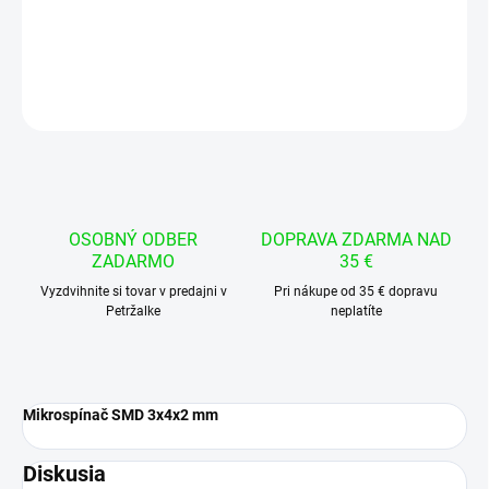
DETAILNÉ INFORMÁCIE
OPÝTAŤ SA
STRÁŽIŤ
OSOBNÝ ODBER
DOPRAVA ZDARMA NAD
ZADARMO
35 €
Vyzdvihnite si tovar v predajni v
Pri nákupe od 35 € dopravu
Petržalke
neplatíte
Mikrospínač SMD 3x4x2 mm
Diskusia