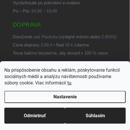
Vyzdvihnutie po potvrdení e-mailom
Po – Pia:
14:00 – 19:00
DOPRAVA
Doručenie cez
Packeta
(výdajné miesto alebo
Z-BOX
)
Cena dopravy
3,90 €
• Nad
35 €
zdarma
Tovar balíme bezpečne, aby dorazil v 100 % stave
Na prispôsobenie obsahu a reklám, poskytovanie funkcií
SvetSúčiastok.sk
sociálnych médií a analýzu návštevnosti používame
súbory cookie. Viac informácií
tu
.
Nastavenie
Copyright 2026
SvetSuciastok.sk
. Všetky práva vyhradené.
Upraviť
nastavenie cookies
Odmietnuť
Súhlasím
Vytvoril Shoptet