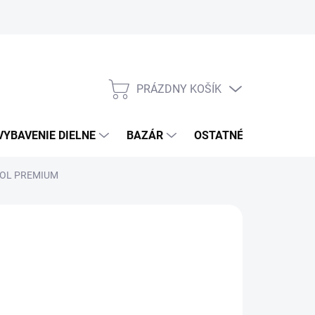
PRÁZDNY KOŠÍK
NÁKUPNÝ
KOŠÍK
VYBAVENIE DIELNE
BAZÁR
OSTATNÉ
VÝPRE
EXTOL PREMIUM