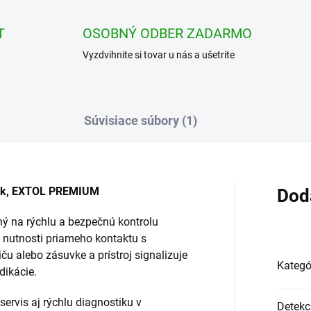
T
OSOBNÝ ODBER ZADARMO
Vyzdvihnite si tovar u nás a ušetrite
Súvisiace súbory (1)
zvuk, EXTOL PREMIUM
Dod
ný na rýchlu a bezpečnú kontrolu
z nutnosti priameho kontaktu s
iču alebo zásuvke a prístroj signalizuje
Kategó
dikácie.
servis aj rýchlu diagnostiku v
Detekc