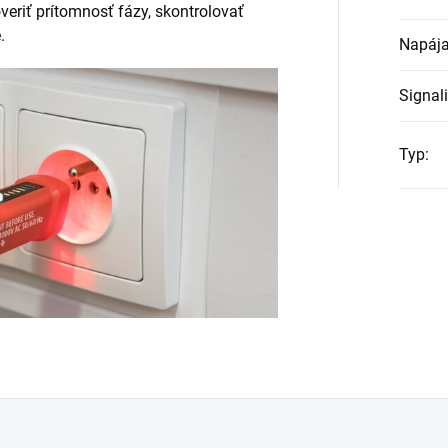
eriť prítomnosť fázy, skontrolovať
.
Napája
Signal
Typ
: