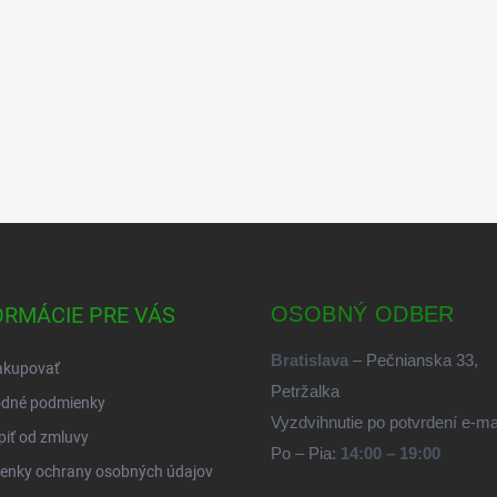
ORMÁCIE PRE VÁS
OSOBNÝ ODBER
Bratislava
– Pečnianska 33,
akupovať
Petržalka
dné podmienky
Vyzdvihnutie po potvrdení e-m
iť od zmluvy
Po – Pia:
14:00 – 19:00
enky ochrany osobných údajov