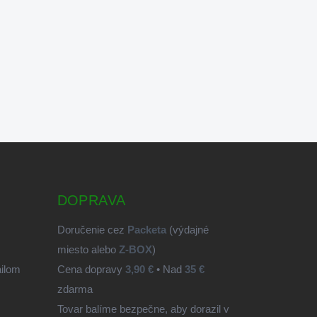
DOPRAVA
Doručenie cez
Packeta
(výdajné
miesto alebo
Z-BOX
)
ailom
Cena dopravy
3,90 €
• Nad
35 €
zdarma
Tovar balíme bezpečne, aby dorazil v