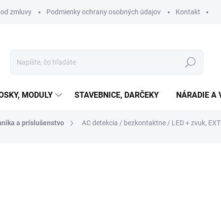
 od zmluvy
Podmienky ochrany osobných údajov
Kontakt
Hľadať
OSKY, MODULY
STAVEBNICE, DARČEKY
NÁRADIE A 
nika a príslušenstvo
AC detekcia / bezkontaktne / LED + zvuk, 
otenia
€8,99
€7,31 bez DPH