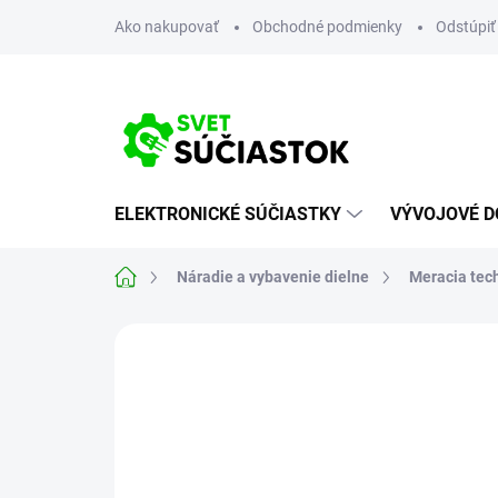
Prejsť
Ako nakupovať
Obchodné podmienky
Odstúpiť
na
obsah
ELEKTRONICKÉ SÚČIASTKY
VÝVOJOVÉ D
Domov
Náradie a vybavenie dielne
Meracia tech
Neohodnotené
Podrobnosti hodn
NOVINKA