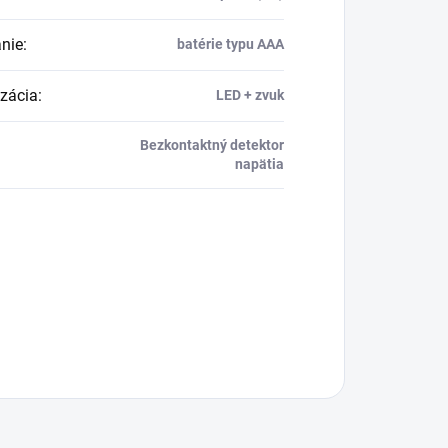
nie
:
batérie typu AAA
izácia
:
LED + zvuk
Bezkontaktný detektor
napätia