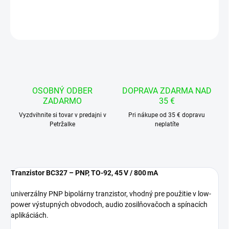
DETAILNÉ INFORMÁCIE
OPÝTAŤ SA
STRÁŽIŤ
OSOBNÝ ODBER
DOPRAVA ZDARMA NAD
ZADARMO
35 €
Vyzdvihnite si tovar v predajni v
Pri nákupe od 35 € dopravu
Petržalke
neplatíte
Tranzistor BC327 – PNP, TO‑92, 45 V / 800 mA
univerzálny PNP bipolárny tranzistor, vhodný pre použitie v low-
power výstupných obvodoch, audio zosilňovačoch a spínacích
aplikáciách.