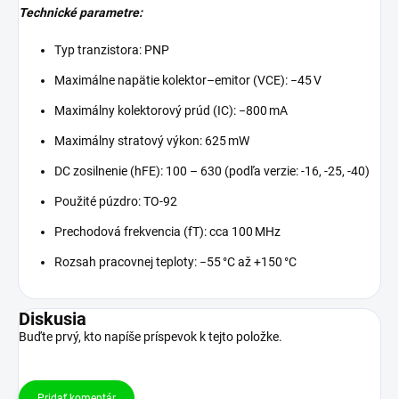
Technické parametre:
Typ tranzistora: PNP
Maximálne napätie kolektor–emitor (VCE): −45 V
Maximálny kolektorový prúd (IC): −800 mA
Maximálny stratový výkon: 625 mW
DC zosilnenie (hFE): 100 – 630 (podľa verzie: -16, -25, -40)
Použité púzdro: TO‑92
Prechodová frekvencia (fT): cca 100 MHz
Rozsah pracovnej teploty: −55 °C až +150 °C
Diskusia
Buďte prvý, kto napíše príspevok k tejto položke.
Pridať komentár