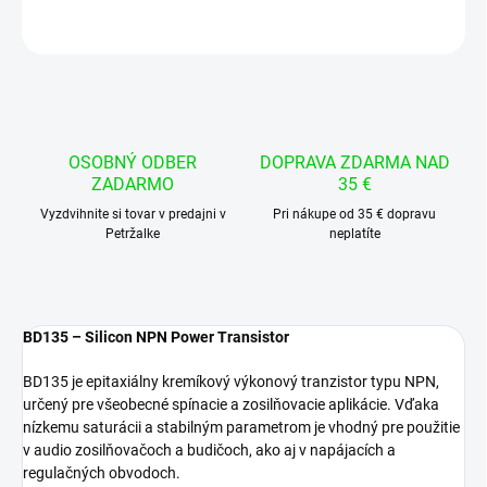
OPÝTAŤ SA
STRÁŽIŤ
OSOBNÝ ODBER
DOPRAVA ZDARMA NAD
ZADARMO
35 €
Vyzdvihnite si tovar v predajni v
Pri nákupe od 35 € dopravu
Petržalke
neplatíte
BD135 – Silicon NPN Power Transistor
BD135 je epitaxiálny kremíkový výkonový tranzistor typu NPN,
určený pre všeobecné spínacie a zosilňovacie aplikácie. Vďaka
nízkemu saturácii a stabilným parametrom je vhodný pre použitie
v audio zosilňovačoch a budičoch, ako aj v napájacích a
regulačných obvodoch.