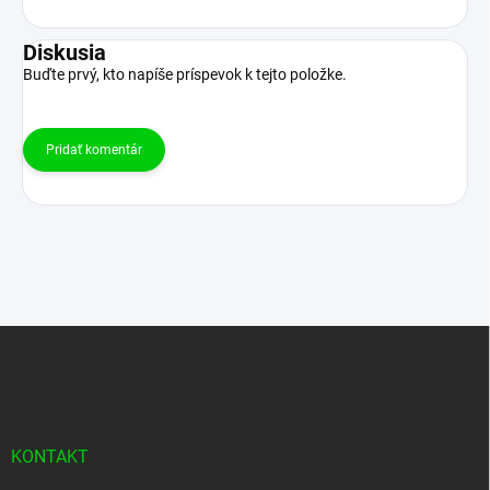
Diskusia
Buďte prvý, kto napíše príspevok k tejto položke.
Pridať komentár
Z
á
p
ä
t
i
KONTAKT
e