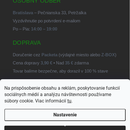
OSOBNÝ ODBER
Bratislava
– Pečnianska 33, Petržalka
Vyzdvihnutie po potvrdení e-mailom
Po – Pia:
14:00 – 19:00
DOPRAVA
Doručenie cez
Packeta
(výdajné miesto alebo
Z-BOX
)
Cena dopravy
3,90 €
• Nad
35 €
zdarma
Tovar balíme bezpečne, aby dorazil v 100 % stave
Na prispôsobenie obsahu a reklám, poskytovanie funkcií
SvetSúčiastok.sk
sociálnych médií a analýzu návštevnosti používame
súbory cookie. Viac informácií
tu
.
Nastavenie
Copyright 2026
SvetSuciastok.sk
. Všetky práva vyhradené.
Upraviť