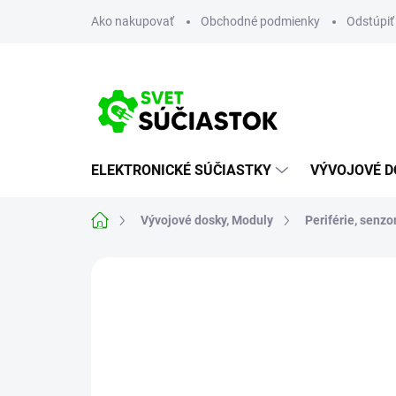
Prejsť
Ako nakupovať
Obchodné podmienky
Odstúpiť
na
obsah
ELEKTRONICKÉ SÚČIASTKY
VÝVOJOVÉ D
Domov
Vývojové dosky, Moduly
Periférie, senzo
Neohodnotené
Podrobnosti hodn