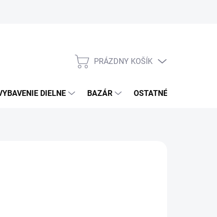
PRÁZDNY KOŠÍK
NÁKUPNÝ
KOŠÍK
VYBAVENIE DIELNE
BAZÁR
OSTATNÉ
VÝPRE