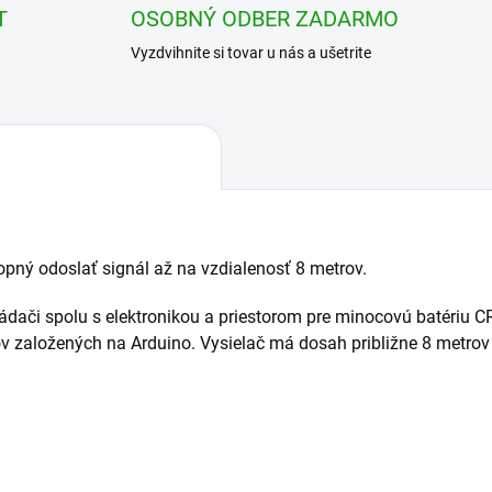
T
OSOBNÝ ODBER ZADARMO
Vyzdvihnite si tovar u nás a ušetrite
pný odoslať signál až na vzdialenosť 8 metrov.
dači spolu s elektronikou a priestorom pre minocovú batériu CR
v založených na Arduino. Vysielač má dosah približne 8 metrov