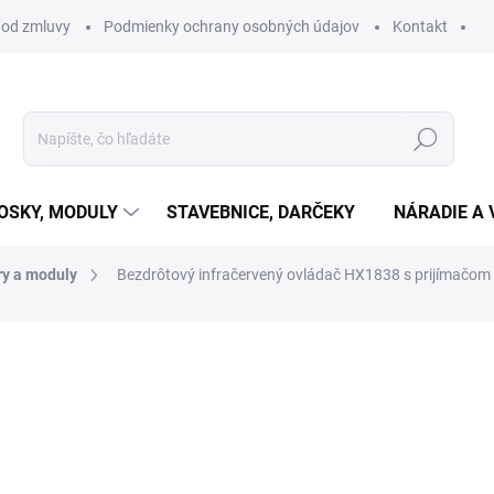
 od zmluvy
Podmienky ochrany osobných údajov
Kontakt
Hľadať
OSKY, MODULY
STAVEBNICE, DARČEKY
NÁRADIE A 
ry a moduly
Bezdrôtový infračervený ovládač HX1838 s prijímačom
otenia
€3,55
€2,89 bez DPH
Jednotková
SKLADOM
(5 KS)