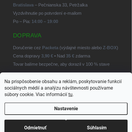
Bratislava
– Pečnianska 33, Petržalka
Vyzdvihnutie po potvrdení e-mailom
Po – Pia:
14:00 – 19:00
DOPRAVA
Doručenie cez
Packeta
(výdajné miesto alebo
Z-BOX
)
Cena dopravy
3,90 €
• Nad
35 €
zdarma
Tovar balíme bezpečne, aby dorazil v 100 % stave
Na prispôsobenie obsahu a reklám, poskytovanie funkcií
SvetSúčiastok.sk
sociálnych médií a analýzu návštevnosti používame
súbory cookie. Viac informácií
tu
.
Nastavenie
Copyright 2026
SvetSuciastok.sk
. Všetky práva vyhradené.
Upraviť
nastavenie cookies
Odmietnuť
Súhlasím