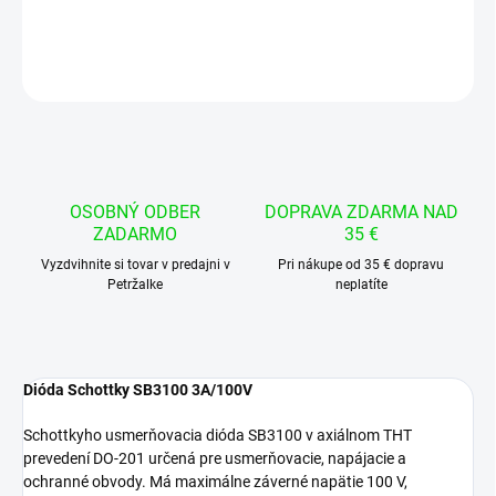
DETAILNÉ INFORMÁCIE
OPÝTAŤ SA
STRÁŽIŤ
OSOBNÝ ODBER
DOPRAVA ZDARMA NAD
ZADARMO
35 €
Vyzdvihnite si tovar v predajni v
Pri nákupe od 35 € dopravu
Petržalke
neplatíte
Dióda Schottky SB3100 3A/100V
Schottkyho usmerňovacia dióda SB3100 v axiálnom THT
prevedení DO-201 určená pre usmerňovacie, napájacie a
ochranné obvody. Má maximálne záverné napätie 100 V,