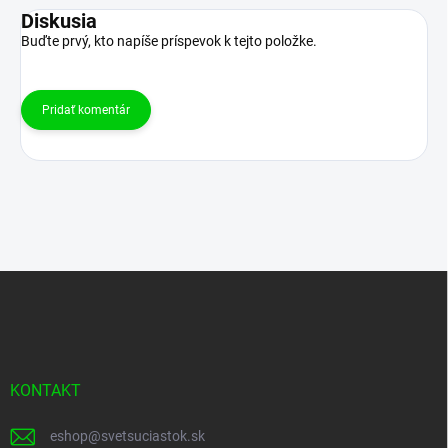
Diskusia
Buďte prvý, kto napíše príspevok k tejto položke.
Pridať komentár
Z
á
p
ä
t
i
KONTAKT
e
eshop
@
svetsuciastok.sk