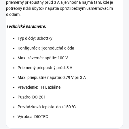
priemerný priepustný prúd 3 A a je vhodná najmä tam, kde je
potrebný nižší úbytok napätia oproti bežným usmerňovacím
diódam.
Technické parametre:
Typ diódy: Schottky
Konfigurácia: jednoduchá dióda
Max. záverné napätie: 100 V
Priemerný priepustný prúd: 3 A
Max. priepustné napätie: 0,79 V pri 3 A
Prevedenie: THT, axiálne
Puzdro: DO-201
Prevádzková teplota: do +150 °C
Výrobca: DIOTEC