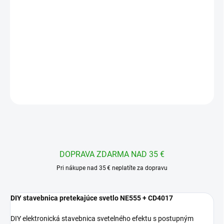
−
+
Pridať do košíka
DIY elektronická stavebnica svetelného efektu s postupným
rozsvecovaním 10 LED diód
DETAILNÉ INFORMÁCIE
OPÝTAŤ SA
STRÁŽIŤ
DOPRAVA ZDARMA NAD 35 €
Pri nákupe nad 35 € neplatíte za dopravu
DIY stavebnica pretekajúce svetlo NE555 + CD4017
DIY elektronická stavebnica svetelného efektu s postupným