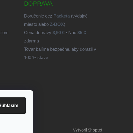
DOPRAVA
Doručenie cez
Packeta
(výdajné
miesto alebo
Z-BOX
)
ailom
Cena dopravy
3,90 €
• Nad
35 €
zdarma
Tovar balíme bezpečne, aby dorazil v
100 % stave
Súhlasím
Vytvoril Shoptet