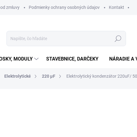
 od zmluvy
Podmienky ochrany osobných údajov
Kontakt
Hľadať
OSKY, MODULY
STAVEBNICE, DARČEKY
NÁRADIE A 
Elektrolytické
220 μF
Elektrolytický kondenzátor 220uF/ 5
otenia
€0,24
€0,20 bez DPH
Jednotková
SKLADOM
(168 KS)