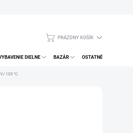
PRÁZDNY KOŠÍK
NÁKUPNÝ
KOŠÍK
VYBAVENIE DIELNE
BAZÁR
OSTATNÉ
VÝPRE
0V/ 105 °C