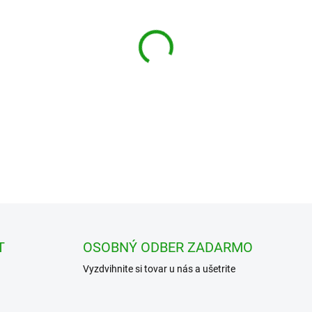
cena:
−
+
220uF / 50V / 105 °C
DETAILNÉ INFORMÁCIE
T
OSOBNÝ ODBER ZADARMO
Vyzdvihnite si tovar u nás a ušetrite