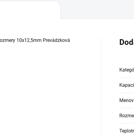
 Rozmery 10x12,5mm Prevádzková
Dod
Kategó
Kapaci
Menovi
Rozme
Teplot