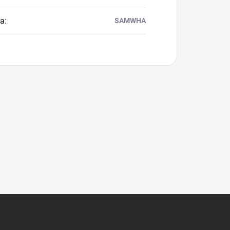
ca
:
SAMWHA