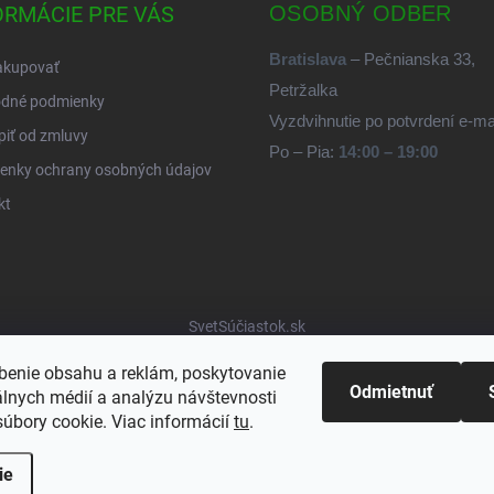
ORMÁCIE PRE VÁS
OSOBNÝ ODBER
Bratislava
– Pečnianska 33,
akupovať
Petržalka
dné podmienky
Vyzdvihnutie po potvrdení e-m
iť od zmluvy
Po – Pia:
14:00 – 19:00
enky ochrany osobných údajov
kt
SvetSúčiastok.sk
benie obsahu a reklám, poskytovanie
Odmietnuť
álnych médií a analýzu návštevnosti
úbory cookie. Viac informácií
tu
.
ie
ené.
Upraviť nastavenie cookies