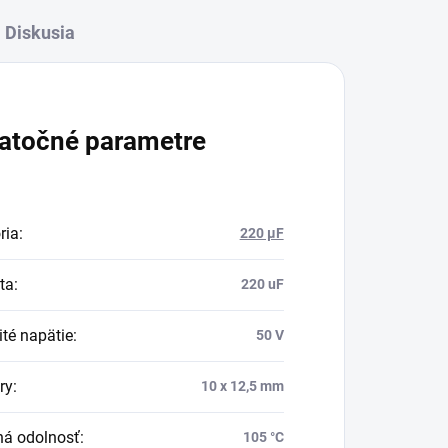
Diskusia
atočné parametre
ria
:
220 μF
ta
:
220 uF
té napätie
:
50 V
ry
:
10 x 12,5 mm
ná odolnosť
:
105 °C