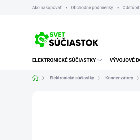
Prejsť
Ako nakupovať
Obchodné podmienky
Odstúpiť
na
obsah
ELEKTRONICKÉ SÚČIASTKY
VÝVOJOVÉ D
Domov
Elektronické súčiastky
Kondenzátory
Neohodnotené
Podrobnosti hodn