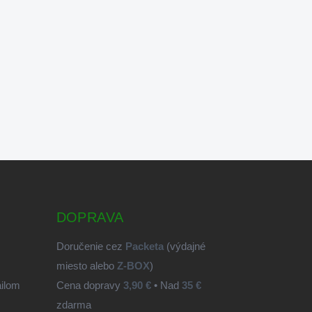
DOPRAVA
Doručenie cez
Packeta
(výdajné
miesto alebo
Z-BOX
)
ailom
Cena dopravy
3,90 €
• Nad
35 €
zdarma