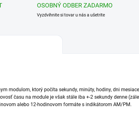
T
OSOBNÝ ODBER ZADARMO
Vyzdvihnite si tovar u nás a ušetrite
m modulom, ktorý počíta sekundy, minúty, hodiny, dni mesiace a
vosť času na module je však stále iba +-2 sekundy denne (zálež
dinovom alebo 12-hodinovom formáte s indikátorom AM/PM.