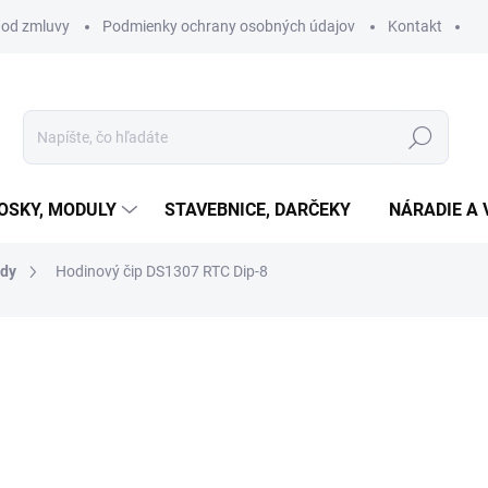
 od zmluvy
Podmienky ochrany osobných údajov
Kontakt
Hľadať
OSKY, MODULY
STAVEBNICE, DARČEKY
NÁRADIE A 
ody
Hodinový čip DS1307 RTC Dip-8
otenia
€0,55
€0,45 bez DPH
Jednotková
SKLADOM
(13 KS)