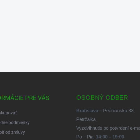
ORMÁCIE PRE VÁS
OSOBNÝ ODBER
Bratislava
– Pečnianska 33,
akupovať
Petržalka
dné podmienky
Vyzdvihnutie po potvrdení e-m
iť od zmluvy
Po – Pia:
14:00 – 19:00