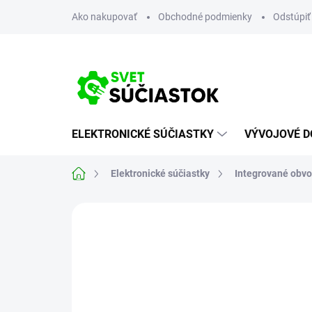
Prejsť
Ako nakupovať
Obchodné podmienky
Odstúpiť
na
obsah
ELEKTRONICKÉ SÚČIASTKY
VÝVOJOVÉ D
Domov
Elektronické súčiastky
Integrované obv
Neohodnotené
Podrobnosti hodn