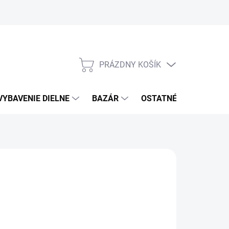
PRÁZDNY KOŠÍK
NÁKUPNÝ
KOŠÍK
VYBAVENIE DIELNE
BAZÁR
OSTATNÉ
VÝPRE