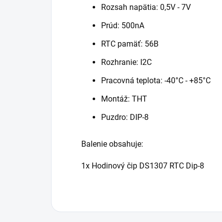
Rozsah napätia: 0,5V - 7V
Prúd: 500nA
RTC pamäť: 56B
Rozhranie: I2C
Pracovná teplota: -40°C - +85°C
Montáž: THT
Puzdro: DIP-8
Balenie obsahuje:
1x Hodinový čip DS1307 RTC Dip-8