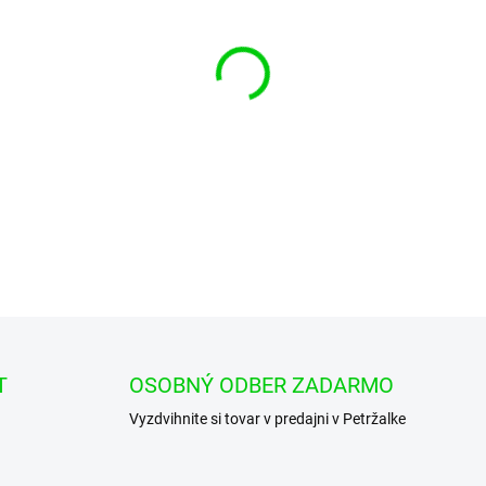
cena:
−
+
DETAILNÉ INFORMÁCIE
T
OSOBNÝ ODBER ZADARMO
Vyzdvihnite si tovar v predajni v Petržalke