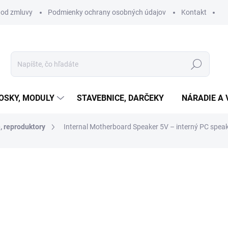
 od zmluvy
Podmienky ochrany osobných údajov
Kontakt
Hľadať
OSKY, MODULY
STAVEBNICE, DARČEKY
NÁRADIE A 
, reproduktory
Internal Motherboard Speaker 5V – interný PC speak
otenia
€1,25
€1,02 bez DPH
Jednotková
SKLADOM
(17 KS)