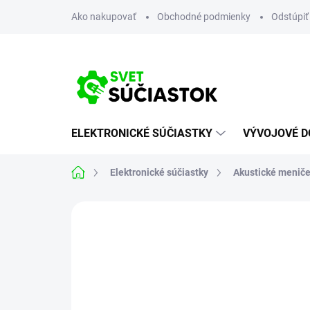
Prejsť
Ako nakupovať
Obchodné podmienky
Odstúpiť
na
obsah
ELEKTRONICKÉ SÚČIASTKY
VÝVOJOVÉ D
Domov
Elektronické súčiastky
Akustické meniče
Neohodnotené
Podrobnosti hodn