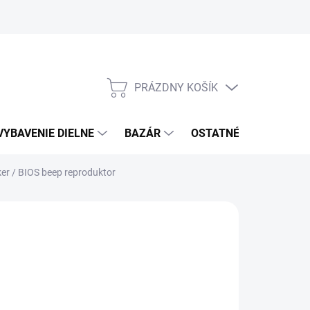
PRÁZDNY KOŠÍK
NÁKUPNÝ
KOŠÍK
VYBAVENIE DIELNE
BAZÁR
OSTATNÉ
VÝPRE
er / BIOS beep reproduktor