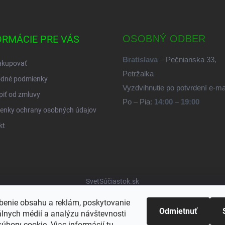
ORMÁCIE PRE VÁS
OSOBNÝ ODBER
Bratislava
– Pečnianska 33,
akupovať
Petržalka
dné podmienky
Vyzdvihnutie po potvrdení e-m
iť od zmluvy
Po – Pia:
14:00 – 19:00
enky ochrany osobných údajov
kt
SvetSúčiastok.sk
benie obsahu a reklám, poskytovanie
Odmietnuť
álnych médií a analýzu návštevnosti
úbory cookie. Viac informácií
tu
.