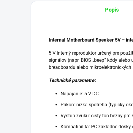
Popis
Internal Motherboard Speaker 5V – int
5 V interný reproduktor určený pre použ
signálov (napr. BIOS „beep“ kódy alebo 
breadboardu alebo mikroelektronických
Technické parametre:
Napájanie: 5 V DC
Príkon: nízka spotreba (typicky ok
Výstup zvuku: čistý tón bežný pre 
Kompatibilita: PC základné dosky 