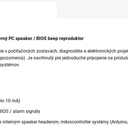
erný PC speaker / BIOS beep reproduktor
itie v počítačových zostavách, diagnostike a elektronických pro
upozornenia). Je navrhnutý pre jednoduché pripojenie na príslu
 systémov.
olo 10 mA)
BIOS / alarm signály
s interným speaker headerom, mikrocontroller systémy (Arduino,