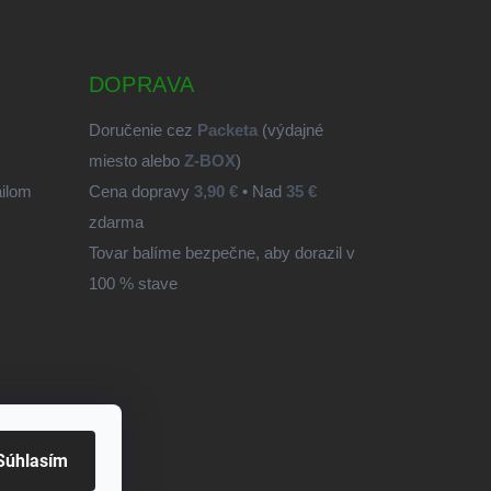
DOPRAVA
Doručenie cez
Packeta
(výdajné
miesto alebo
Z-BOX
)
ailom
Cena dopravy
3,90 €
• Nad
35 €
zdarma
Tovar balíme bezpečne, aby dorazil v
100 % stave
Súhlasím