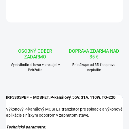
DETAILNÉ INFORMÁCIE
OPÝTAŤ SA
STRÁŽIŤ
OSOBNÝ ODBER
DOPRAVA ZDARMA NAD
ZADARMO
35 €
Vyzdvihnite si tovar v predajni v
Pri nákupe od 35 € dopravu
Petržalke
neplatíte
IRF5305PBF – MOSFET, P-kanálový, 55V, 31A, 110W, TO-220
Výkonový P-kanálový MOSFET tranzistor pre spínacie a výkonové
aplikácie s nízkym odporom v zapnutom stave.
Technické parametre: