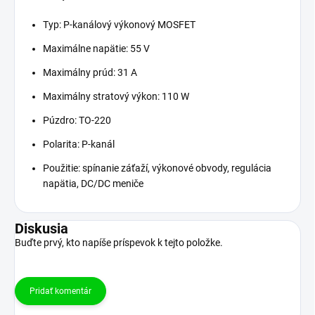
Typ: P-kanálový výkonový MOSFET
Maximálne napätie: 55 V
Maximálny prúd: 31 A
Maximálny stratový výkon: 110 W
Púzdro: TO-220
Polarita: P-kanál
Použitie: spínanie záťaží, výkonové obvody, regulácia
napätia, DC/DC meniče
Diskusia
Buďte prvý, kto napíše príspevok k tejto položke.
Pridať komentár