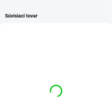
Súvisiaci tovar
SKLADOM
SKLADOM
(8 KS)
(1 KS)
Grafitové mazivo v spreji
Sada tesniacich O-
100 ml
krúžkov, palcové – 300
ks
€4,95
€6,95
Do košíka
Do košíka
Grafitové mazivo v aerosólovom