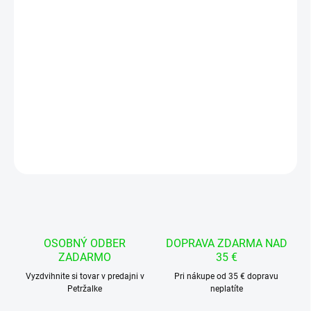
−
+
Pridať do košíka
Klobúčiky na ovládač XBOX 360 v šedom prevedení slúžia ako
náhradné diely pre obnovu opotrebovaných analógových páčok
.
Balenie obsahuje
pár (2 ks)
kompatibilných krytiek pre vašu hernú
konzolu.
DETAILNÉ INFORMÁCIE
OPÝTAŤ SA
STRÁŽIŤ
OSOBNÝ ODBER
DOPRAVA ZDARMA NAD
ZADARMO
35 €
Vyzdvihnite si tovar v predajni v
Pri nákupe od 35 € dopravu
Petržalke
neplatíte