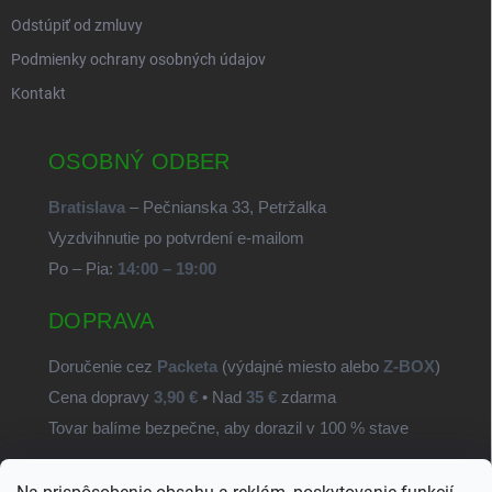
Odstúpiť od zmluvy
Podmienky ochrany osobných údajov
Kontakt
OSOBNÝ ODBER
Bratislava
– Pečnianska 33, Petržalka
Vyzdvihnutie po potvrdení e-mailom
Po – Pia:
14:00 – 19:00
DOPRAVA
Doručenie cez
Packeta
(výdajné miesto alebo
Z-BOX
)
Cena dopravy
3,90 €
• Nad
35 €
zdarma
Tovar balíme bezpečne, aby dorazil v 100 % stave