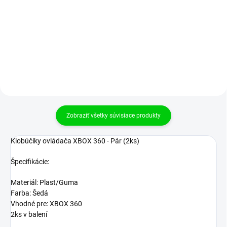
balení s objemom 100 ml, určené
Sada palcových tesniacich O-
na mazanie reťazí, prevodoviek a
krúžkov obsahuje 300 kusov
závitových spojov
rôznych rozmerov, ktoré sú
určené na utesnenie spojov v
hydraulických, pneumatických a
iných dielenských zariadeniach.
Zobraziť všetky súvisiace produkty
Klobúčiky ovládača XBOX 360 - Pár (2ks)
Špecifikácie:
Materiál: Plast/Guma
Farba: Šedá
Vhodné pre: XBOX 360
2ks v balení