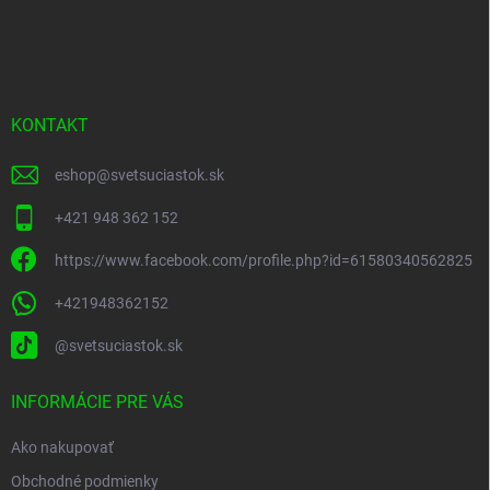
Z
á
p
ä
t
i
KONTAKT
e
eshop
@
svetsuciastok.sk
+421 948 362 152
https://www.facebook.com/profile.php?id=61580340562825
+421948362152
@svetsuciastok.sk
INFORMÁCIE PRE VÁS
Ako nakupovať
Obchodné podmienky