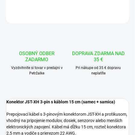
DETAILNÉ INFORMÁCIE
OPÝTAŤ SA
STRÁŽIŤ
OSOBNÝ ODBER
DOPRAVA ZDARMA NAD
ZADARMO
35 €
Vyzdvihnite si tovar v predajni v
Pri nákupe od 35 € dopravu
Petržalke
neplatíte
Konektor JST-XH 3-pin s káblom 15 cm (samec + samica)
Prepojovací kábel s 3-pinovým konektorom JST-XH a protikusom,
vhodný na pripojenie modulov, dosiek, senzorov alebo menších
elektronických zapojení. Kábel má dĺžku 15 cm, rozteč konektora
2,5 mm a vodiče s prierezom 22 AWG.