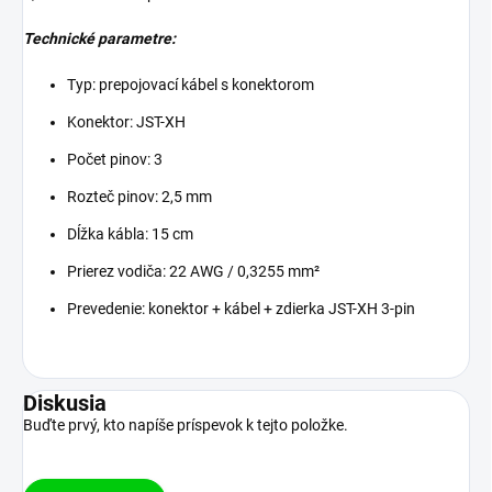
Technické parametre:
Typ: prepojovací kábel s konektorom
Konektor: JST-XH
Počet pinov: 3
Rozteč pinov: 2,5 mm
Dĺžka kábla: 15 cm
Prierez vodiča: 22 AWG / 0,3255 mm²
Prevedenie: konektor + kábel + zdierka JST-XH 3-pin
Diskusia
Buďte prvý, kto napíše príspevok k tejto položke.