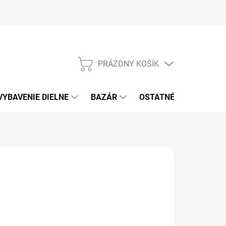
PRÁZDNY KOŠÍK
NÁKUPNÝ
KOŠÍK
VYBAVENIE DIELNE
BAZÁR
OSTATNÉ
VÝPRE