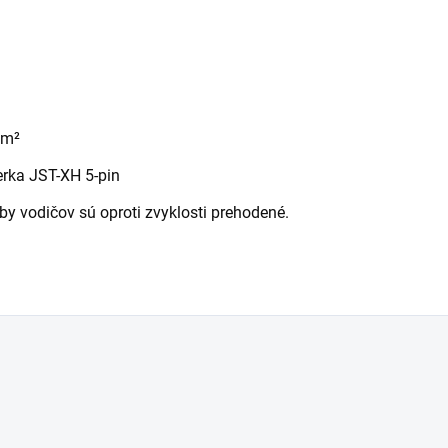
mm²
erka JST-XH 5-pin
y vodičov sú oproti zvyklosti prehodené.