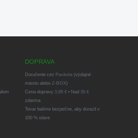
DOPRAVA
Doručenie cez
Packeta
(výdajné
miesto alebo
Z-BOX
)
ailom
Cena dopravy
3,90 €
• Nad
35 €
zdarma
Tovar balíme bezpečne, aby dorazil v
100 % stave