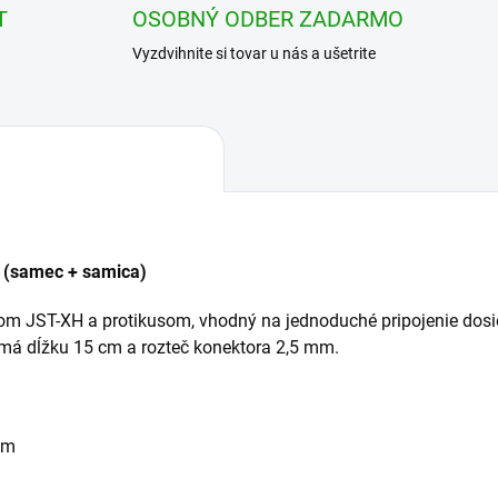
T
OSOBNÝ ODBER ZADARMO
Vyzdvihnite si tovar u nás a ušetrite
 (samec + samica)
om JST-XH a protikusom, vhodný na jednoduché pripojenie dosi
 má dĺžku 15 cm a rozteč konektora 2,5 mm.
om