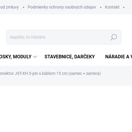
 od zmluvy
Podmienky ochrany osobných údajov
Kontakt
Hľadať
OSKY, MODULY
STAVEBNICE, DARČEKY
NÁRADIE A 
onektor JST-XH 5-pin s káblom 15 cm (samec + samica)
otenia
€0,45
€0,37 bez DPH
Jednotková
SKLADOM
(30 KS)