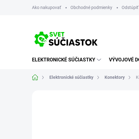
Prejsť
Ako nakupovať
Obchodné podmienky
Odstúpiť
na
obsah
ELEKTRONICKÉ SÚČIASTKY
VÝVOJOVÉ D
Domov
Elektronické súčiastky
Konektory
K
Neohodnotené
Podrobnosti hodn