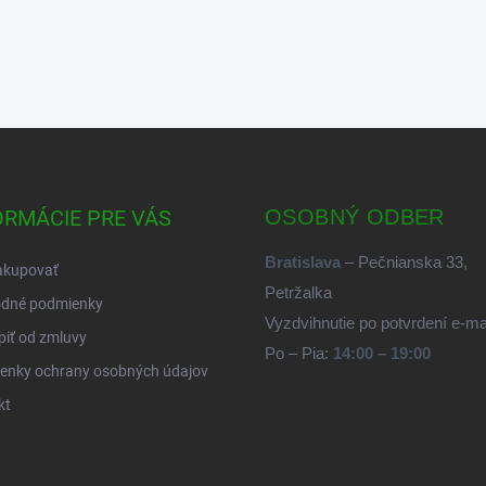
ORMÁCIE PRE VÁS
OSOBNÝ ODBER
Bratislava
– Pečnianska 33,
akupovať
Petržalka
dné podmienky
Vyzdvihnutie po potvrdení e-m
iť od zmluvy
Po – Pia:
14:00 – 19:00
enky ochrany osobných údajov
kt