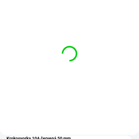
SKLADOM
(17 KS)
Krokosvorka 10A čierna
50 mm
€0,65
Do košíka
Čierna krokosvorka s dĺžkou 50
mm a prúdovým zaťažením 10 A
na jednoduché dočasné
pripojenie vodičov.
Krokosvorka 10A červená 50 mm