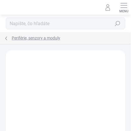
Prejsť
na
obsah
Hľadať
Periférie, senzory a moduly
Neohodnotené
Podrobnosti hodnotenia