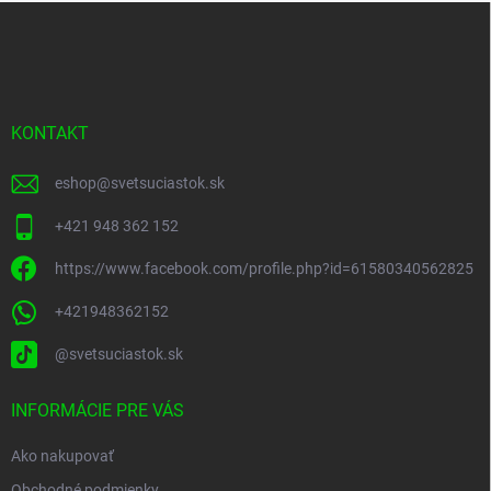
Z
á
p
ä
t
i
KONTAKT
e
eshop
@
svetsuciastok.sk
+421 948 362 152
https://www.facebook.com/profile.php?id=61580340562825
+421948362152
@svetsuciastok.sk
INFORMÁCIE PRE VÁS
Ako nakupovať
Obchodné podmienky