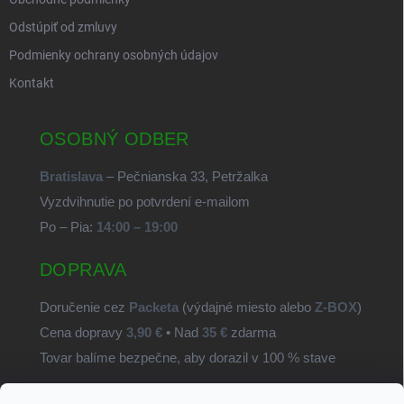
Odstúpiť od zmluvy
Podmienky ochrany osobných údajov
Kontakt
OSOBNÝ ODBER
Bratislava
– Pečnianska 33, Petržalka
Vyzdvihnutie po potvrdení e-mailom
Po – Pia:
14:00 – 19:00
DOPRAVA
Doručenie cez
Packeta
(výdajné miesto alebo
Z-BOX
)
Cena dopravy
3,90 €
• Nad
35 €
zdarma
Tovar balíme bezpečne, aby dorazil v 100 % stave