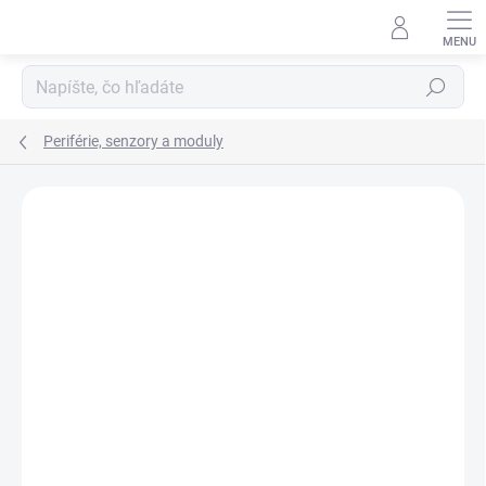
Prejsť
na
obsah
Hľadať
Periférie, senzory a moduly
Neohodnotené
Podrobnosti hodnotenia