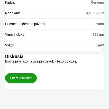
Farba
:
Červená
Napájanie
:
4,5 ~ 5 VDC
Priemer medeného púzdra
:
6 mm
Vlnová dĺžka
:
650 nm
Výkon
:
5 mW
Diskusia
Buďte prvý, kto napíše príspevok k tejto položke.
Pridať komentár