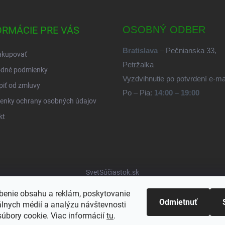
ORMÁCIE PRE VÁS
OSOBNÝ ODBER
Bratislava
– Pečnianska 33,
akupovať
Petržalka
dné podmienky
Vyzdvihnutie po potvrdení e-m
iť od zmluvy
Po – Pia:
14:00 – 19:00
enky ochrany osobných údajov
kt
SvetSúčiastok.sk
benie obsahu a reklám, poskytovanie
Odmietnuť
álnych médií a analýzu návštevnosti
úbory cookie. Viac informácií
tu
.