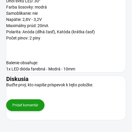
Uhol svitu LED: 30°
Farba šosovky:
modrá
Samoblikanie: nie
Napätie: 2,8V - 3,2V
Maximálny prúd: 20mA
Polarita: Anóda (dlhá časť), Katóda (krátka časť)
Počet pinov: 2 piny
Balenie obsahuje:
1x
LED dióda farebná - Modrá - 10mm
Diskusia
Buďte prvý, kto napíše príspevok k tejto položke.
Pridať komentár