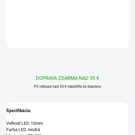
LED dióda farebná - Modrá - 10mm
DETAILNÉ INFORMÁCIE
OPÝTAŤ SA
STRÁŽIŤ
DOPRAVA ZDARMA NAD 35 €
Pri nákupe nad 35 € neplatíte za dopravu
Špecifikácia:
Veľkosť LED: 10mm
Farba LED: modrá