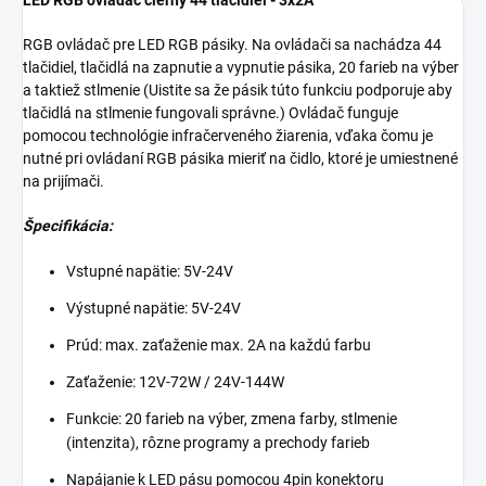
LED RGB ovládač čierny 44 tlačidiel - 3x2A
RGB ovládač pre LED RGB pásiky. Na ovládači sa nachádza 44
tlačidiel, tlačidlá na zapnutie a vypnutie pásika, 20 farieb na výber
a taktiež stlmenie (Uistite sa že pásik túto funkciu podporuje aby
tlačidlá na stlmenie fungovali správne.) Ovládač funguje
pomocou technológie infračerveného žiarenia, vďaka čomu je
nutné pri ovládaní RGB pásika mieriť na čidlo, ktoré je umiestnené
na prijímači.
Špecifikácia:
Vstupné napätie: 5V-24V
Výstupné napätie: 5V-24V
Prúd: max. zaťaženie max. 2A na každú farbu
Zaťaženie: 12V-72W / 24V-144W
Funkcie: 20 farieb na výber, zmena farby, stlmenie
(intenzita), rôzne programy a prechody farieb
Napájanie k LED pásu pomocou 4pin konektoru