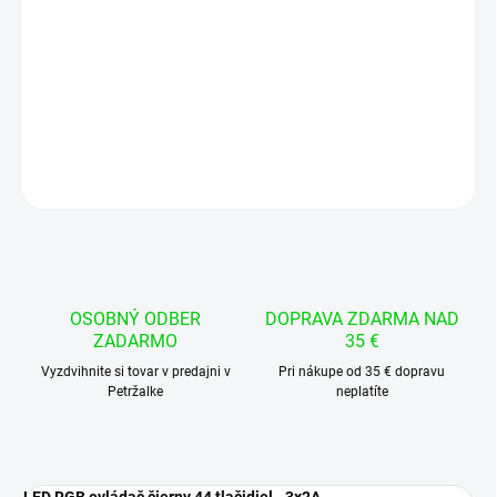
−
+
Pridať do košíka
Moderný RGB ovládač pre LED RGB pásiky.
DETAILNÉ INFORMÁCIE
OPÝTAŤ SA
STRÁŽIŤ
OSOBNÝ ODBER
DOPRAVA ZDARMA NAD
ZADARMO
35 €
Vyzdvihnite si tovar v predajni v
Pri nákupe od 35 € dopravu
Petržalke
neplatíte