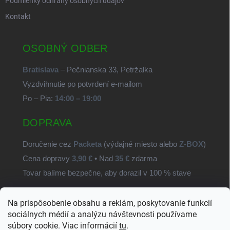
Podmienky ochrany osobných údajov
Kontakt
OSOBNÝ ODBER
Bratislava
– Pečnianska 33, Petržalka
Vyzdvihnutie po potvrdení e-mailom
Po – Pia:
14:00 – 19:00
DOPRAVA
Doručenie cez
Packeta
(výdajné miesto alebo
Z-BOX
)
Cena dopravy
3,90 €
• Nad
35 €
zdarma
Tovar balíme bezpečne, aby dorazil v 100 % stave
Na prispôsobenie obsahu a reklám, poskytovanie funkcií
SvetSúčiastok.sk
sociálnych médií a analýzu návštevnosti používame
súbory cookie. Viac informácií
tu
.