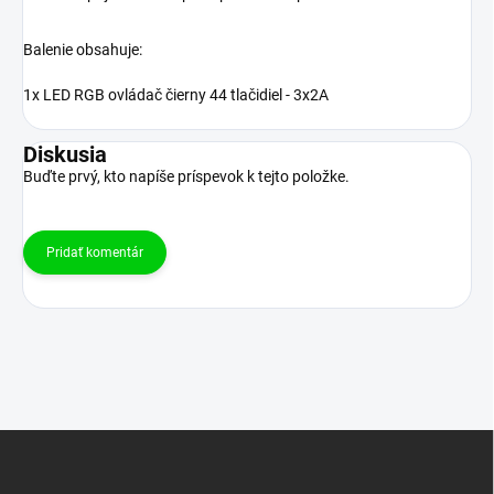
Balenie obsahuje:
1x LED RGB ovládač čierny 44 tlačidiel - 3x2A
Diskusia
Buďte prvý, kto napíše príspevok k tejto položke.
Pridať komentár
Z
á
p