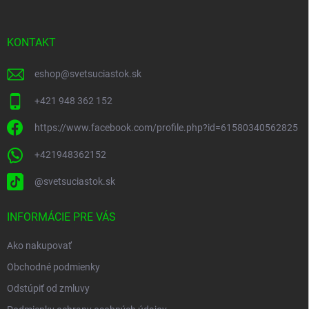
ä
t
i
KONTAKT
e
eshop
@
svetsuciastok.sk
+421 948 362 152
https://www.facebook.com/profile.php?id=61580340562825
+421948362152
@svetsuciastok.sk
INFORMÁCIE PRE VÁS
Ako nakupovať
Obchodné podmienky
Odstúpiť od zmluvy