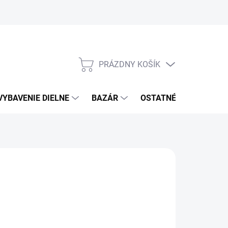
PRÁZDNY KOŠÍK
NÁKUPNÝ
KOŠÍK
VYBAVENIE DIELNE
BAZÁR
OSTATNÉ
VÝPRE