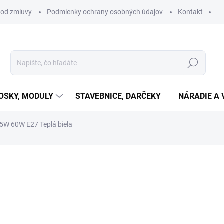
 od zmluvy
Podmienky ochrany osobných údajov
Kontakt
Hľadať
OSKY, MODULY
STAVEBNICE, DARČEKY
NÁRADIE A 
,5W 60W E27 Teplá biela
otenia
€1,15
€0,93 bez DPH
Jednotková
SKLADOM
(3 KS)