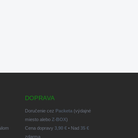
DOPRAVA
Doručenie cez
Packeta
(výdajné
miesto alebo
Z-BOX
)
ailom
Cena dopravy
3,90 €
• Nad
35 €
zdarma