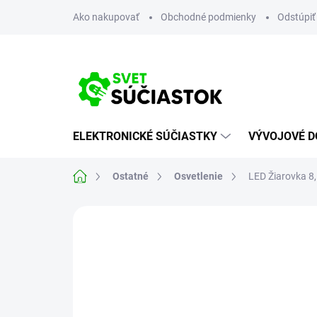
Prejsť
Ako nakupovať
Obchodné podmienky
Odstúpiť
na
obsah
ELEKTRONICKÉ SÚČIASTKY
VÝVOJOVÉ D
Domov
Ostatné
Osvetlenie
LED Žiarovka 8
Neohodnotené
Podrobnosti hodn