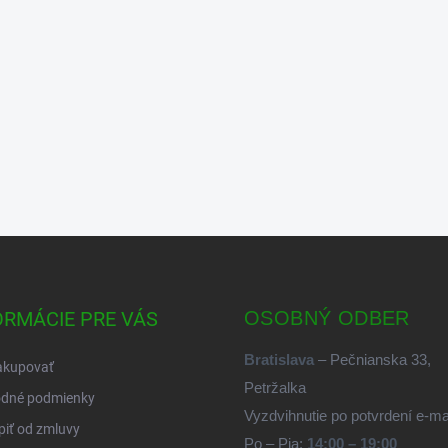
ORMÁCIE PRE VÁS
OSOBNÝ ODBER
Bratislava
– Pečnianska 33,
akupovať
Petržalka
dné podmienky
Vyzdvihnutie po potvrdení e-m
iť od zmluvy
Po – Pia:
14:00 – 19:00