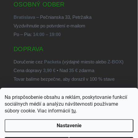
OSOBNÝ ODBER
Bratislava
– Pečnianska 33, Petržalka
Vyzdvihnutie po potvrdení e-mailom
Po – Pia:
14:00 – 19:00
DOPRAVA
Doručenie cez
Packeta
(výdajné miesto alebo
Z-BOX
)
Cena dopravy
3,90 €
• Nad
35 €
zdarma
Tovar balíme bezpečne, aby dorazil v 100 % stave
Na prispôsobenie obsahu a reklám, poskytovanie funkcií
SvetSúčiastok.sk
sociálnych médií a analýzu návštevnosti používame
súbory cookie. Viac informácií
tu
.
Nastavenie