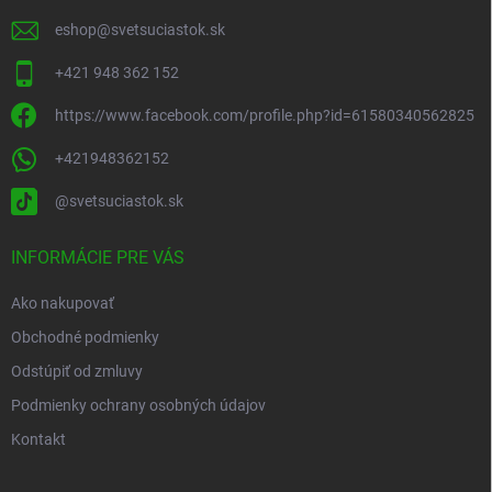
e
eshop
@
svetsuciastok.sk
+421 948 362 152
https://www.facebook.com/profile.php?id=61580340562825
+421948362152
@svetsuciastok.sk
INFORMÁCIE PRE VÁS
Ako nakupovať
Obchodné podmienky
Odstúpiť od zmluvy
Podmienky ochrany osobných údajov
Kontakt