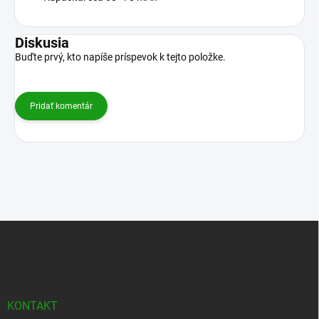
Diskusia
Buďte prvý, kto napíše príspevok k tejto položke.
Pridať komentár
Z
á
p
ä
t
i
KONTAKT