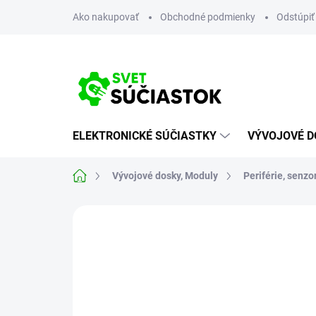
Prejsť
Ako nakupovať
Obchodné podmienky
Odstúpiť
na
obsah
ELEKTRONICKÉ SÚČIASTKY
VÝVOJOVÉ D
Domov
Vývojové dosky, Moduly
Periférie, senzo
Neohodnotené
Podrobnosti hodn