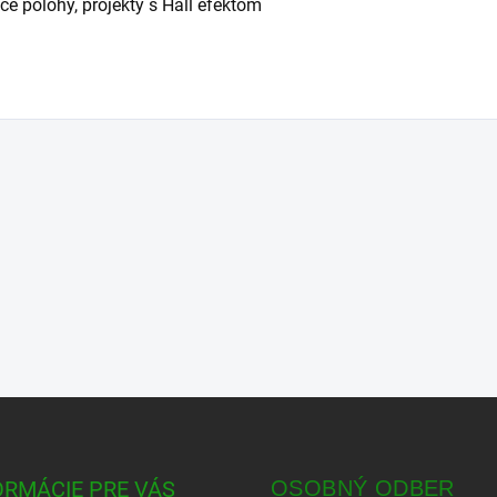
če polohy, projekty s Hall efektom
ORMÁCIE PRE VÁS
OSOBNÝ ODBER