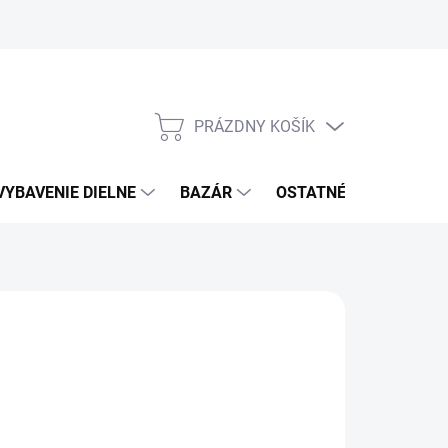
PRÁZDNY KOŠÍK
NÁKUPNÝ
KOŠÍK
VYBAVENIE DIELNE
BAZÁR
OSTATNÉ
VÝPRE