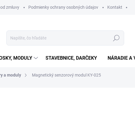
 od zmluvy
Podmienky ochrany osobných údajov
Kontakt
Hľadať
OSKY, MODULY
STAVEBNICE, DARČEKY
NÁRADIE A 
ry a moduly
Magnetický senzorový modul KY-025
otenia
€1,65
€1,34 bez DPH
Jednotková
VYPREDANÉ