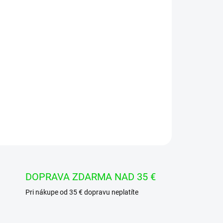
Pridať do košíka
ý audio zosilňovač MBA810DS s výstupným
OPÝTAŤ SA
STRÁŽIŤ
DOPRAVA ZDARMA NAD 35 €
Pri nákupe od 35 € dopravu neplatíte