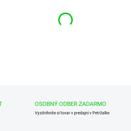
cena:
−
+
Integrovaný nízkofrekvenčn
výkonom 5W.
DETAILNÉ INFORMÁCIE
T
OSOBNÝ ODBER ZADARMO
Vyzdvihnite si tovar v predajni v Petržalke