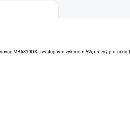
lňovač MBA810DS s výstupným výkonom 5W, určený pre základné 
.