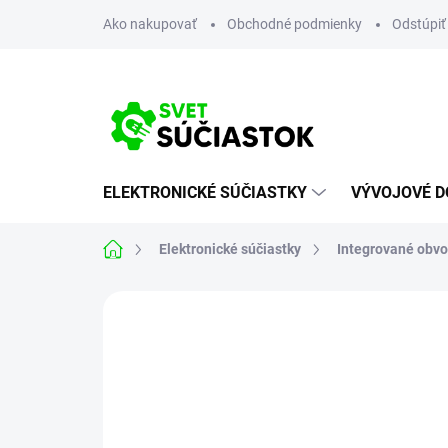
Prejsť
Ako nakupovať
Obchodné podmienky
Odstúpiť
na
obsah
ELEKTRONICKÉ SÚČIASTKY
VÝVOJOVÉ D
Domov
Elektronické súčiastky
Integrované obv
Neohodnotené
Podrobnosti hodn