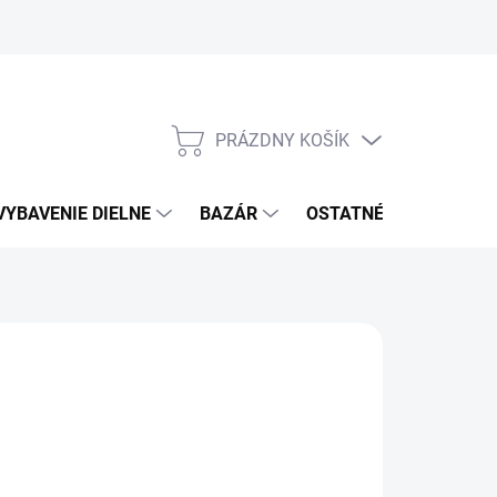
PRÁZDNY KOŠÍK
NÁKUPNÝ
KOŠÍK
VYBAVENIE DIELNE
BAZÁR
OSTATNÉ
VÝPRE