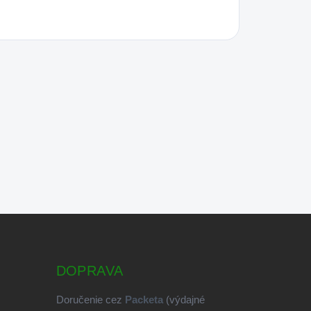
DOPRAVA
Doručenie cez
Packeta
(výdajné