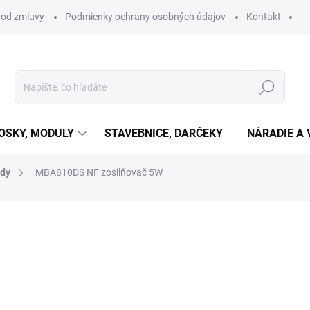
 od zmluvy
Podmienky ochrany osobných údajov
Kontakt
Hľadať
OSKY, MODULY
STAVEBNICE, DARČEKY
NÁRADIE A 
ody
MBA810DS NF zosilňovač 5W
otenia
€0,55
€0,45 bez DPH
Jednotková
SKLADOM
(2 KS)