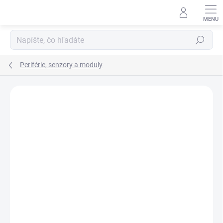
Prejsť
na
obsah
Hľadať
Periférie, senzory a moduly
Neohodnotené
Podrobnosti hodnotenia