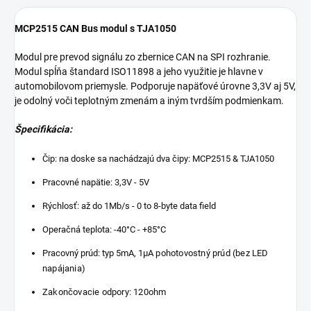
MCP2515 CAN Bus modul s TJA1050
Modul pre prevod signálu zo zbernice CAN na SPI rozhranie.
Modul spĺňa štandard ISO11898 a jeho využitie je hlavne v
automobilovom priemysle. Podporuje napäťové úrovne 3,3V aj 5V,
je odolný voči teplotným zmenám a iným tvrdším podmienkam.
Špecifikácia:
Čip: na doske sa nachádzajú dva čipy: MCP2515 & TJA1050
Pracovné napätie: 3,3V - 5V
Rýchlosť: až do 1Mb/s -
0 to 8-byte data field
Operačná teplota: -40°C - +85°C
Pracovný prúd: typ 5mA, 1μ
A pohotovostný prúd (bez LED
napájania)
Zakončovacie odpory: 120ohm