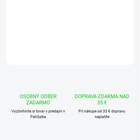
−
+
Pridať do košíka
Modul ktorý umožňuje zariadeniu komunikovať cez zbernicu CAN
s rýchlosťou až do 1Mb/s
DETAILNÉ INFORMÁCIE
OPÝTAŤ SA
STRÁŽIŤ
OSOBNÝ ODBER
DOPRAVA ZDARMA NAD
ZADARMO
35 €
Vyzdvihnite si tovar v predajni v
Pri nákupe od 35 € dopravu
Petržalke
neplatíte