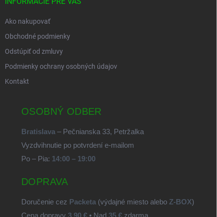
INFORMÁCIE PRE VÁS
Ako nakupovať
Obchodné podmienky
Odstúpiť od zmluvy
Podmienky ochrany osobných údajov
Kontakt
OSOBNÝ ODBER
Bratislava
– Pečnianska 33, Petržalka
Vyzdvihnutie po potvrdení e-mailom
Po – Pia:
14:00 – 19:00
DOPRAVA
Doručenie cez
Packeta
(výdajné miesto alebo
Z-BOX
)
Cena dopravy
3,90 €
• Nad
35 €
zdarma