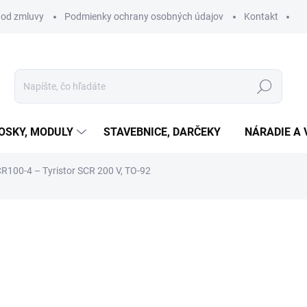
 od zmluvy
Podmienky ochrany osobných údajov
Kontakt
Hľadať
OSKY, MODULY
STAVEBNICE, DARČEKY
NÁRADIE A 
R100-4 – Tyristor SCR 200 V, TO-92
otenia
€0,25
€0,20 bez DPH
Jednotková
SKLADOM
(6 KS)