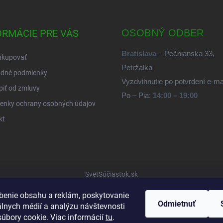
ORMÁCIE PRE VÁS
OSOBNÝ ODBER
Bratislava
– Pečnianska 33,
akupovať
Petržalka
dné podmienky
Vyzdvihnutie po potvrdení e-m
iť od zmluvy
Po – Pia:
14:00 – 19:00
enky ochrany osobných údajov
kt
SvetSúčiastok.sk
benie obsahu a reklám, poskytovanie
Odmietnuť
álnych médií a analýzu návštevnosti
úbory cookie. Viac informácií
tu
.