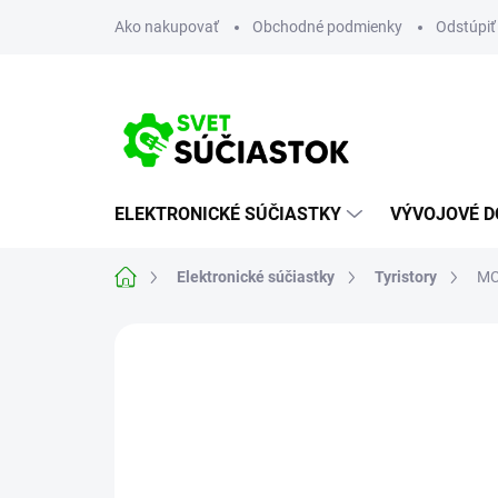
Prejsť
Ako nakupovať
Obchodné podmienky
Odstúpiť
na
obsah
ELEKTRONICKÉ SÚČIASTKY
VÝVOJOVÉ D
Domov
Elektronické súčiastky
Tyristory
MC
Neohodnotené
Podrobnosti hodn