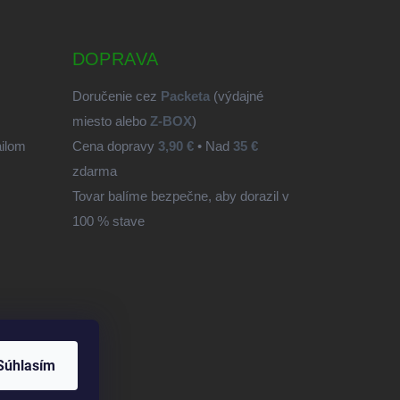
DOPRAVA
Doručenie cez
Packeta
(výdajné
miesto alebo
Z-BOX
)
ailom
Cena dopravy
3,90 €
• Nad
35 €
zdarma
Tovar balíme bezpečne, aby dorazil v
100 % stave
Súhlasím