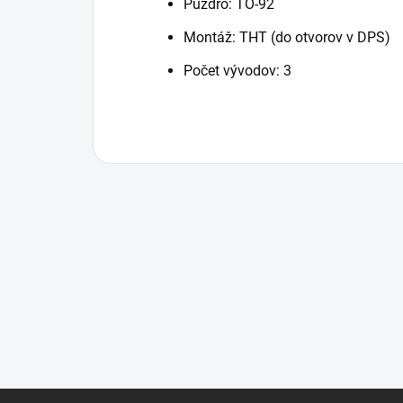
Puzdro: TO-92
Montáž: THT (do otvorov v DPS)
Počet vývodov: 3
Z