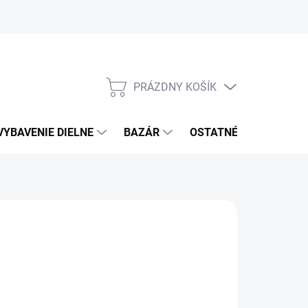
PRÁZDNY KOŠÍK
NÁKUPNÝ
KOŠÍK
VYBAVENIE DIELNE
BAZÁR
OSTATNÉ
VÝPRE