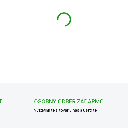
cena:
−
+
DETAILNÉ INFORMÁCIE
T
OSOBNÝ ODBER ZADARMO
Vyzdvihnite si tovar u nás a ušetrite