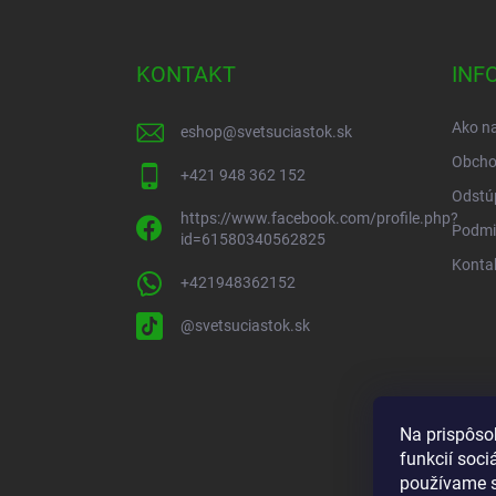
á
p
ä
KONTAKT
INF
t
i
Ako n
eshop
@
svetsuciastok.sk
e
Obcho
+421 948 362 152
Odstúp
https://www.facebook.com/profile.php?
Podmi
id=61580340562825
Konta
+421948362152
@svetsuciastok.sk
Na prispôso
funkcií soci
používame s