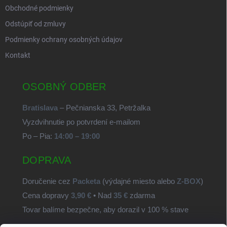
Obchodné podmienky
Odstúpiť od zmluvy
Podmienky ochrany osobných údajov
Kontakt
OSOBNÝ ODBER
Bratislava
– Pečnianska 33, Petržalka
Vyzdvihnutie po potvrdení e-mailom
Po – Pia:
14:00 – 19:00
DOPRAVA
Doručenie cez
Packeta
(výdajné miesto alebo
Z-BOX
)
Cena dopravy
3,90 €
• Nad
35 €
zdarma
Tovar balíme bezpečne, aby dorazil v 100 % stave