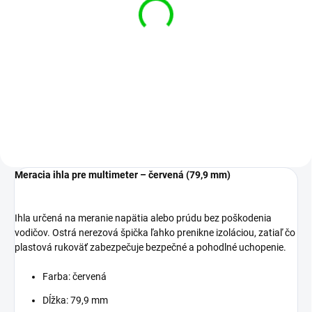
Meracia ihla pre
multimeter – čierna
(79,9 mm)
€0,85
Detail
Meracia ihla pre multimeter – červená (79,9 mm)
Ihla určená na meranie napätia alebo prúdu bez poškodenia
vodičov. Ostrá nerezová špička ľahko prenikne izoláciou, zatiaľ čo
plastová rukoväť zabezpečuje bezpečné a pohodlné uchopenie.
Farba: červená
Dĺžka: 79,9 mm