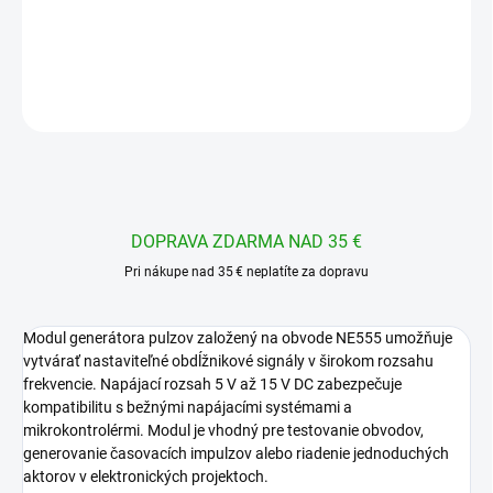
frekvencie
DETAILNÉ INFORMÁCIE
OPÝTAŤ SA
STRÁŽIŤ
DOPRAVA ZDARMA NAD 35 €
Pri nákupe nad 35 € neplatíte za dopravu
Modul generátora pulzov založený na obvode NE555 umožňuje
vytvárať nastaviteľné obdĺžnikové signály v širokom rozsahu
frekvencie. Napájací rozsah 5 V až 15 V DC zabezpečuje
kompatibilitu s bežnými napájacími systémami a
mikrokontrolérmi. Modul je vhodný pre testovanie obvodov,
generovanie časovacích impulzov alebo riadenie jednoduchých
aktorov v elektronických projektoch.