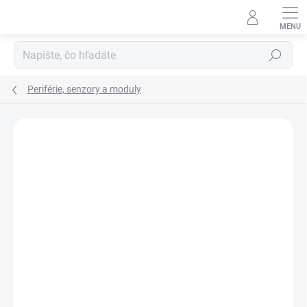
Prejsť
na
obsah
Hľadať
Periférie, senzory a moduly
Neohodnotené
Podrobnosti hodnotenia