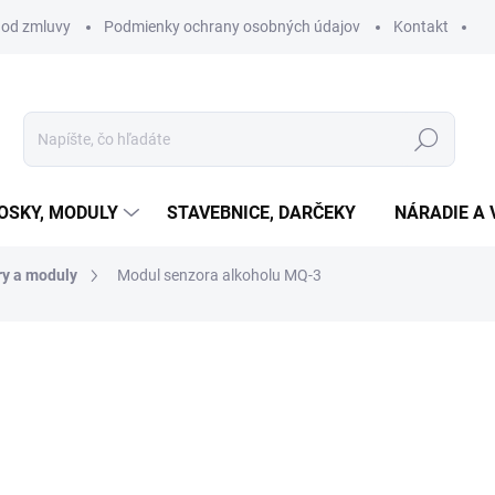
 od zmluvy
Podmienky ochrany osobných údajov
Kontakt
Hľadať
OSKY, MODULY
STAVEBNICE, DARČEKY
NÁRADIE A 
ry a moduly
Modul senzora alkoholu MQ-3
otenia
€2,65
€2,15 bez DPH
Jednotková
SKLADOM
(6 KS)