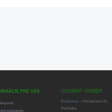
ORMÁCIE PRE VÁS
OSOBNÝ ODBER
Bratislava
– Pečnianska 33,
akupovať
Petržalka
dné podmienky