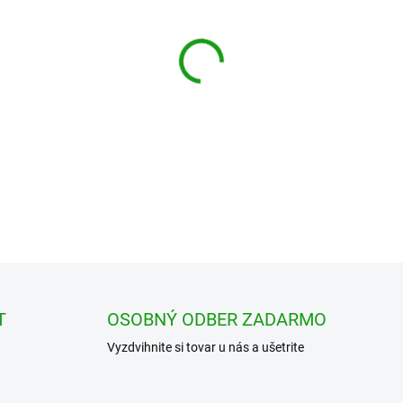
cena:
−
+
Senzorový modul s polovod
alkoholových pár
DETAILNÉ INFORMÁCIE
T
OSOBNÝ ODBER ZADARMO
Vyzdvihnite si tovar u nás a ušetrite