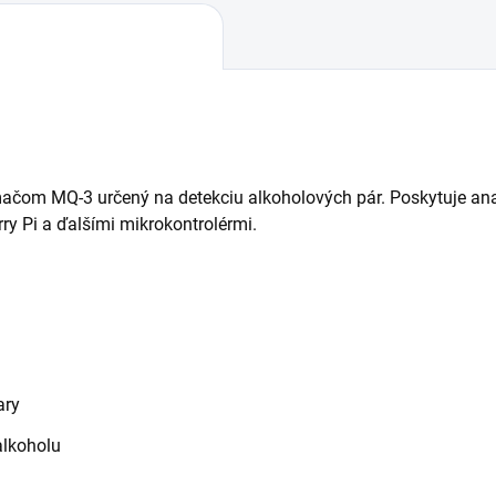
om MQ-3 určený na detekciu alkoholových pár. Poskytuje analóg
ry Pi a ďalšími mikrokontrolérmi.
ary
alkoholu