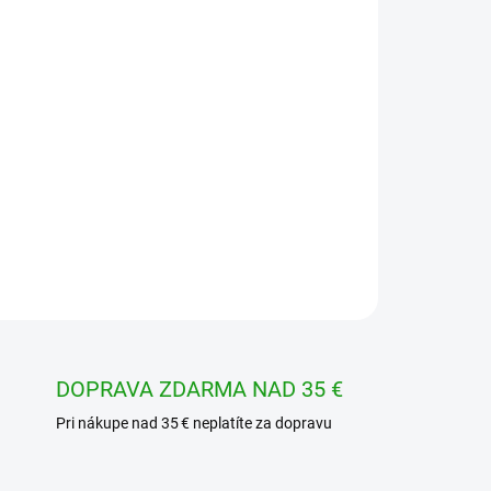
Pridať do košíka
ičovým snímačom MQ-3 určený na detekciu
OPÝTAŤ SA
STRÁŽIŤ
DOPRAVA ZDARMA NAD 35 €
Pri nákupe nad 35 € neplatíte za dopravu