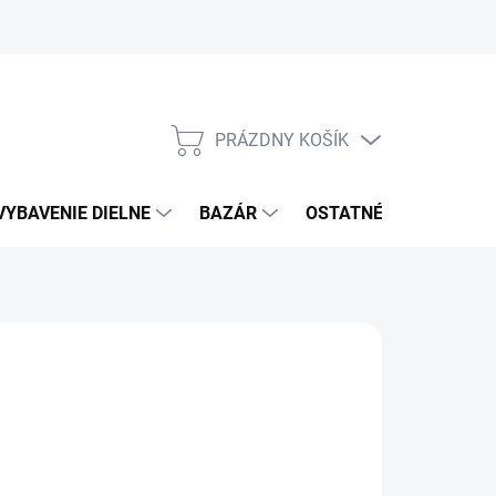
PRÁZDNY KOŠÍK
NÁKUPNÝ
KOŠÍK
VYBAVENIE DIELNE
BAZÁR
OSTATNÉ
VÝPRE