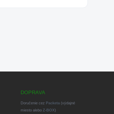
DOPRAVA
Doručenie cez
Packeta
(výdajné
miesto alebo
Z-BOX
)