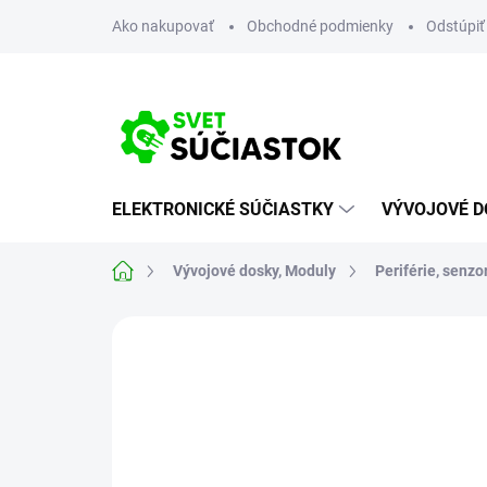
Prejsť
Ako nakupovať
Obchodné podmienky
Odstúpiť
na
obsah
ELEKTRONICKÉ SÚČIASTKY
VÝVOJOVÉ D
Domov
Vývojové dosky, Moduly
Periférie, senzo
Neohodnotené
Podrobnosti hodn