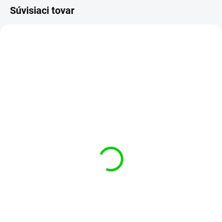
Súvisiaci tovar
SKLADOM
(13 KS)
SKLADOM
(24 KS)
Nepájivé pole 400 bodov
Nepájivé pole 830 bodov
(Breadboard)
(Breadboard)
€1,45
€2,95
Do košíka
Do košíka
Nepájivé pole so 400 bodmi je
ideálne na rýchle prototypovanie
Nepájivé pole s 830 kontaktnými
a testovanie elektronických
bodmi slúži na rýchle a