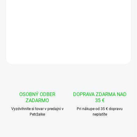
−
+
Pridať do košíka
Vývojová doska NodeMCU s čipom ESP8266 určená na WiFi
projekty, IoT aplikácie a testovanie elektroniky
DETAILNÉ INFORMÁCIE
OPÝTAŤ SA
STRÁŽIŤ
OSOBNÝ ODBER
DOPRAVA ZDARMA NAD
ZADARMO
35 €
Vyzdvihnite si tovar v predajni v
Pri nákupe od 35 € dopravu
Petržalke
neplatíte