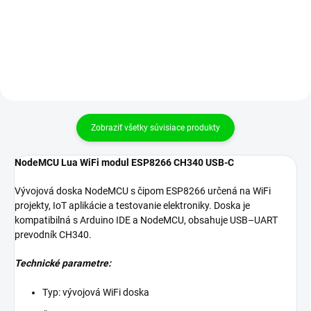
obvodov bez nutnosti
prehľadné prototypovanie
spájkovania.
elektronických obvodov bez
potreby spájkovania. Ideálne
riešenie pre rýchle testovanie...
Zobraziť všetky súvisiace produkty
NodeMCU Lua WiFi modul ESP8266 CH340 USB-C
Vývojová doska NodeMCU s čipom ESP8266 určená na WiFi
projekty, IoT aplikácie a testovanie elektroniky. Doska je
kompatibilná s Arduino IDE a NodeMCU, obsahuje USB–UART
prevodník CH340.
Technické parametre:
Typ: vývojová WiFi doska