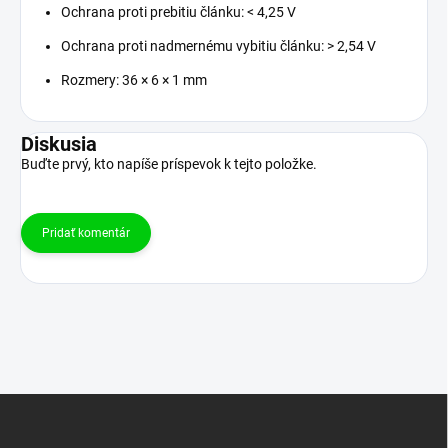
Ochrana proti prebitiu článku: < 4,25 V
Ochrana proti nadmernému vybitiu článku: > 2,54 V
Rozmery: 36 × 6 × 1 mm
Diskusia
Buďte prvý, kto napíše príspevok k tejto položke.
Pridať komentár
Z
á