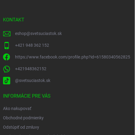
p
ä
t
i
KONTAKT
e
eshop
@
svetsuciastok.sk
+421 948 362 152
https://www.facebook.com/profile.php?id=61580340562825
+421948362152
@svetsuciastok.sk
INFORMÁCIE PRE VÁS
Ako nakupovať
Obchodné podmienky
Odstúpiť od zmluvy