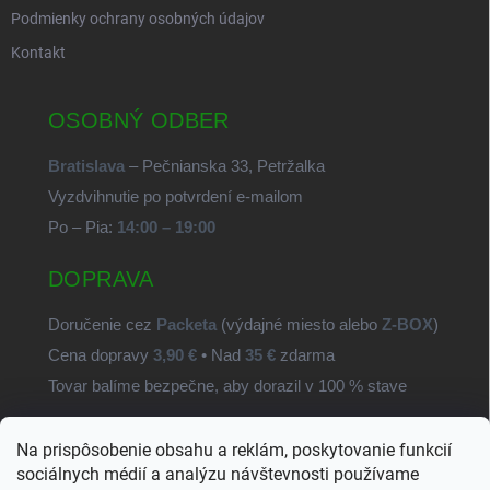
Podmienky ochrany osobných údajov
Kontakt
OSOBNÝ ODBER
Bratislava
– Pečnianska 33, Petržalka
Vyzdvihnutie po potvrdení e-mailom
Po – Pia:
14:00 – 19:00
DOPRAVA
Doručenie cez
Packeta
(výdajné miesto alebo
Z-BOX
)
Cena dopravy
3,90 €
• Nad
35 €
zdarma
Tovar balíme bezpečne, aby dorazil v 100 % stave
Na prispôsobenie obsahu a reklám, poskytovanie funkcií
SvetSúčiastok.sk
sociálnych médií a analýzu návštevnosti používame