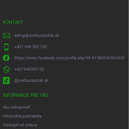
p
ä
t
i
KONTAKT
e
eshop
@
svetsuciastok.sk
+421 948 362 152
https://www.facebook.com/profile.php?id=61580340562825
+421948362152
@svetsuciastok.sk
INFORMÁCIE PRE VÁS
Ako nakupovať
Obchodné podmienky
Odstúpiť od zmluvy