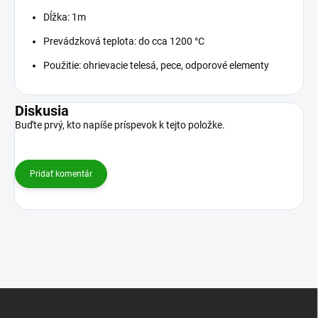
Dĺžka: 1m
Prevádzková teplota: do cca 1200 °C
Použitie: ohrievacie telesá, pece, odporové elementy
Diskusia
Buďte prvý, kto napíše príspevok k tejto položke.
Pridať komentár
Z
á