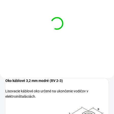
SKLADOM
(300 KS)
Oko káblové 3,2 mm
červené (RV 2-3)
€0,05
Do košíka
Oko káblové 3,2 mm modré (RV 2-3)
Lisovacie káblové oko určené na ukončenie vodičov v
elektroinštaláciách.