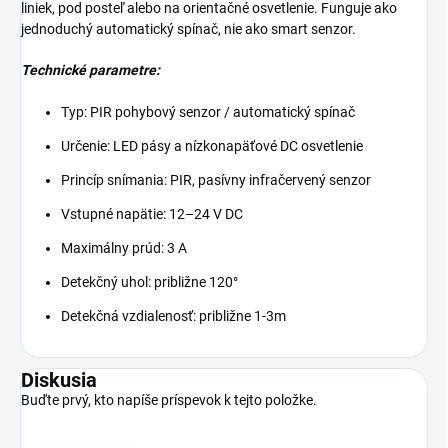
liniek, pod posteľ alebo na orientačné osvetlenie. Funguje ako
jednoduchý automatický spínač, nie ako smart senzor.
Technické parametre:
Typ: PIR pohybový senzor / automatický spínač
Určenie: LED pásy a nízkonapäťové DC osvetlenie
Princíp snímania: PIR, pasívny infračervený senzor
Vstupné napätie: 12–24 V DC
Maximálny prúd: 3 A
Detekčný uhol: približne 120°
Detekčná vzdialenosť: približne 1-3m
Diskusia
Buďte prvý, kto napíše príspevok k tejto položke.