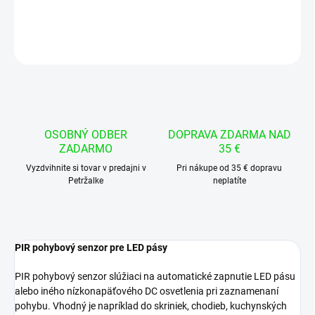
DETAILNÉ INFORMÁCIE
OPÝTAŤ SA
STRÁŽIŤ
OSOBNÝ ODBER
DOPRAVA ZDARMA NAD
ZADARMO
35 €
Vyzdvihnite si tovar v predajni v
Pri nákupe od 35 € dopravu
Petržalke
neplatíte
PIR pohybový senzor pre LED pásy
PIR pohybový senzor slúžiaci na automatické zapnutie LED pásu
alebo iného nízkonapäťového DC osvetlenia pri zaznamenaní
pohybu. Vhodný je napríklad do skriniek, chodieb, kuchynských