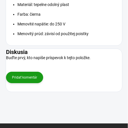
Materiál: tepelne odolný plast
Farba: čierna
Menovité napätie: do 250 V
Menovitý prúd: závisí od použitej poistky
Diskusia
Buďte prvý, kto napíše príspevok k tejto položke.
Pridať komentár
Z