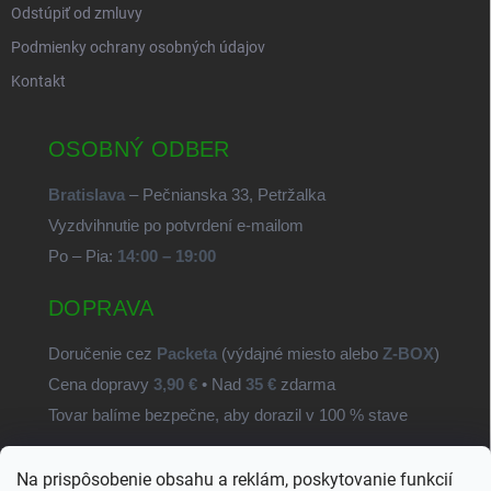
Odstúpiť od zmluvy
Podmienky ochrany osobných údajov
Kontakt
OSOBNÝ ODBER
Bratislava
– Pečnianska 33, Petržalka
Vyzdvihnutie po potvrdení e-mailom
Po – Pia:
14:00 – 19:00
DOPRAVA
Doručenie cez
Packeta
(výdajné miesto alebo
Z-BOX
)
Cena dopravy
3,90 €
• Nad
35 €
zdarma
Tovar balíme bezpečne, aby dorazil v 100 % stave
Na prispôsobenie obsahu a reklám, poskytovanie funkcií
SvetSúčiastok.sk