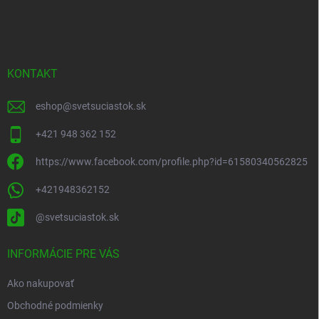
á
p
ä
t
i
KONTAKT
e
eshop
@
svetsuciastok.sk
+421 948 362 152
https://www.facebook.com/profile.php?id=61580340562825
+421948362152
@svetsuciastok.sk
INFORMÁCIE PRE VÁS
Ako nakupovať
Obchodné podmienky