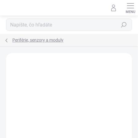
Prejsť
na
obsah
Hľadať
Periférie, senzory a moduly
Neohodnotené
Podrobnosti hodnotenia