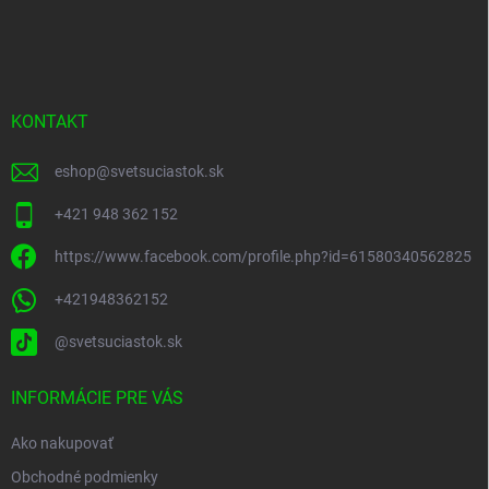
Z
á
p
ä
t
i
KONTAKT
e
eshop
@
svetsuciastok.sk
+421 948 362 152
https://www.facebook.com/profile.php?id=61580340562825
+421948362152
@svetsuciastok.sk
INFORMÁCIE PRE VÁS
Ako nakupovať
Obchodné podmienky