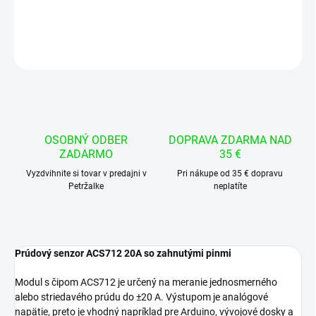
DETAILNÉ INFORMÁCIE
OPÝTAŤ SA
STRÁŽIŤ
OSOBNÝ ODBER
DOPRAVA ZDARMA NAD
ZADARMO
35 €
Vyzdvihnite si tovar v predajni v
Pri nákupe od 35 € dopravu
Petržalke
neplatíte
Prúdový senzor ACS712 20A so zahnutými pinmi
Modul s čipom ACS712 je určený na meranie jednosmerného
alebo striedavého prúdu do ±20 A. Výstupom je analógové
napätie, preto je vhodný napríklad pre Arduino, vývojové dosky a