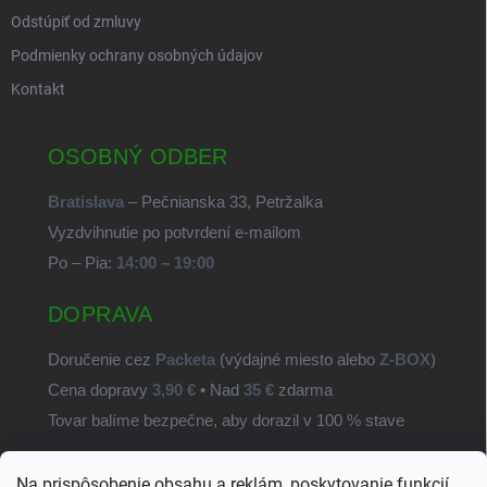
Odstúpiť od zmluvy
Podmienky ochrany osobných údajov
Kontakt
OSOBNÝ ODBER
Bratislava
– Pečnianska 33, Petržalka
Vyzdvihnutie po potvrdení e-mailom
Po – Pia:
14:00 – 19:00
DOPRAVA
Doručenie cez
Packeta
(výdajné miesto alebo
Z-BOX
)
Cena dopravy
3,90 €
• Nad
35 €
zdarma
Tovar balíme bezpečne, aby dorazil v 100 % stave
Na prispôsobenie obsahu a reklám, poskytovanie funkcií