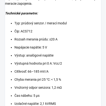
meracie zapojenia.
Technické parametre:
Typ: prúdový senzor / merací modul
Čip: ACS712
Rozsah merania prúdu: ±20 A
Napájacie napätie: 5 V
Výstup: analógové napätie
Výstupná hodnota pri 0 A: Vcc/2
Citlivosť: 66–185 mV/A
Chyba merania pri 25 °C: < 1,5 %
Vnútorný odpor senzora: 1,2 mΩ
Čas nábehu: 5 μs
Izolačné napätie: 2,1 kVRMS