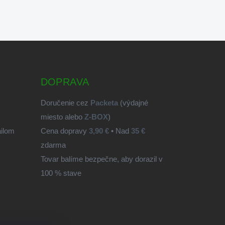
DOPRAVA
Doručenie cez
Packeta
(výdajné
miesto alebo
Z-BOX
)
ailom
Cena dopravy
3,90 €
• Nad
35 €
zdarma
Tovar balíme bezpečne, aby dorazil v
100 % stave