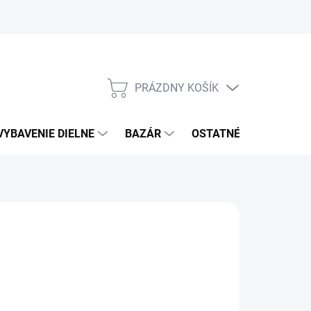
PRÁZDNY KOŠÍK
NÁKUPNÝ
KOŠÍK
VYBAVENIE DIELNE
BAZÁR
OSTATNÉ
VÝPRE