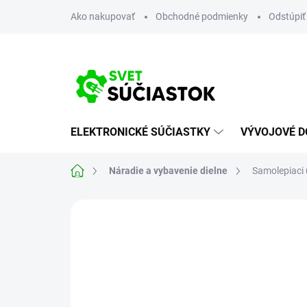
Prejsť
Ako nakupovať
Obchodné podmienky
Odstúpiť
na
obsah
ELEKTRONICKÉ SÚČIASTKY
VÝVOJOVÉ D
Domov
Náradie a vybavenie dielne
Samolepiaci 
Neohodnotené
Podrobnosti hodn