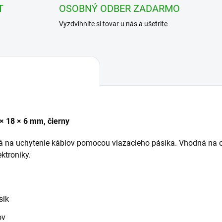
T
OSOBNÝ ODBER ZADARMO
Vyzdvihnite si tovar u nás a ušetrite
 × 18 × 6 mm, čierny
na uchytenie káblov pomocou viazacieho pásika. Vhodná na o
ektroniky.
sik
ov