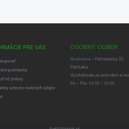
ORMÁCIE PRE VÁS
OSOBNÝ ODBER
Bratislava
– Pečnianska 33,
akupovať
Petržalka
dné podmienky
Vyzdvihnutie po potvrdení e-m
iť od zmluvy
Po – Pia:
14:00 – 19:00
enky ochrany osobných údajov
kt
SvetSúčiastok.sk