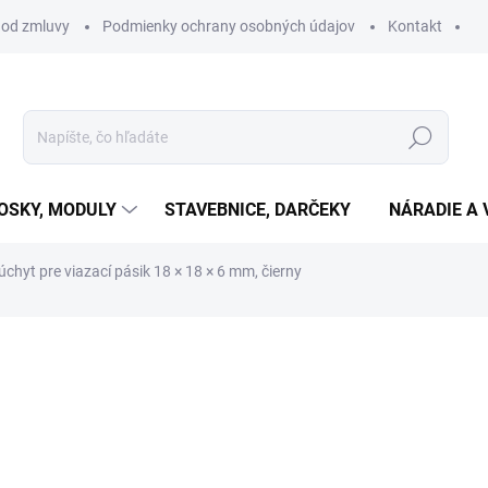
 od zmluvy
Podmienky ochrany osobných údajov
Kontakt
Hľadať
OSKY, MODULY
STAVEBNICE, DARČEKY
NÁRADIE A 
úchyt pre viazací pásik 18 × 18 × 6 mm, čierny
otenia
€0,25
€0,20 bez DPH
Jednotková
SKLADOM
(100 KS)