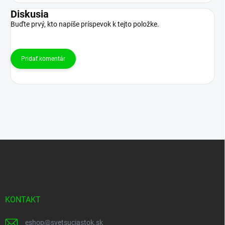
Diskusia
Buďte prvý, kto napíše príspevok k tejto položke.
Pridať komentár
Z
á
p
ä
t
i
KONTAKT
e
eshop
@
svetsuciastok.sk