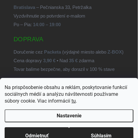
Bratislava
– Pečnianska 33, Petržalka
Vyzdvihnutie po potvrdení e-mailom
Po – Pia:
14:00 – 19:00
DOPRAVA
Doručenie cez
Packeta
(výdajné miesto alebo
Z-BOX
)
Cena dopravy
3,90 €
• Nad
35 €
zdarma
Tovar balíme bezpečne, aby dorazil v 100 % stave
Na prispôsobenie obsahu a reklám, poskytovanie funkcií
SvetSúčiastok.sk
sociálnych médií a analýzu návštevnosti používame
súbory cookie. Viac informácií
tu
.
Nastavenie
Copyright 2026
SvetSuciastok.sk
. Všetky práva vyhradené.
Upraviť
nastavenie cookies
Odmietnuť
Súhlasím