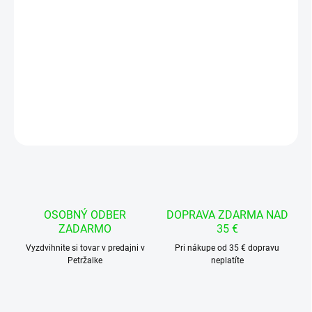
−
+
Pridať do košíka
Panelová sieťová zásuvka IEC60320 určená na zabudovanie do
prístrojov, zdrojov, rozvádzačov alebo elektronických zariadení
DETAILNÉ INFORMÁCIE
OPÝTAŤ SA
STRÁŽIŤ
OSOBNÝ ODBER
DOPRAVA ZDARMA NAD
ZADARMO
35 €
Vyzdvihnite si tovar v predajni v
Pri nákupe od 35 € dopravu
Petržalke
neplatíte