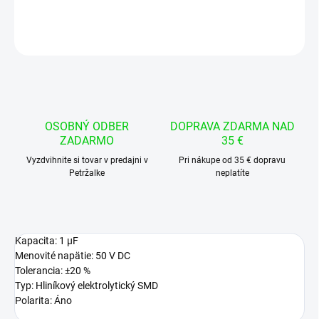
DETAILNÉ INFORMÁCIE
OPÝTAŤ SA
STRÁŽIŤ
OSOBNÝ ODBER
DOPRAVA ZDARMA NAD
ZADARMO
35 €
Vyzdvihnite si tovar v predajni v
Pri nákupe od 35 € dopravu
Petržalke
neplatíte
Kapacita: 1 µF
Menovité napätie: 50 V DC
Tolerancia: ±20 %
Typ: Hliníkový elektrolytický SMD
Polarita: Áno