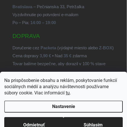
Bratislava
– Pečnianska 33, Petržalka
Vyzdvihnutie po potvrdení e-mailom
Po – Pia:
14:00 – 19:00
DOPRAVA
Doručenie cez
Packeta
(výdajné miesto alebo
Z-BOX
)
Cena dopravy
3,90 €
• Nad
35 €
zdarma
Tovar balíme bezpečne, aby dorazil v 100 % stave
Na prispôsobenie obsahu a reklám, poskytovanie funkcií
SvetSúčiastok.sk
sociálnych médií a analýzu návštevnosti používame
súbory cookie. Viac informácií
tu
.
Nastavenie
Copyright 2026
SvetSuciastok.sk
. Všetky práva vyhradené.
Upraviť
nastavenie cookies
Odmietnuť
Súhlasím