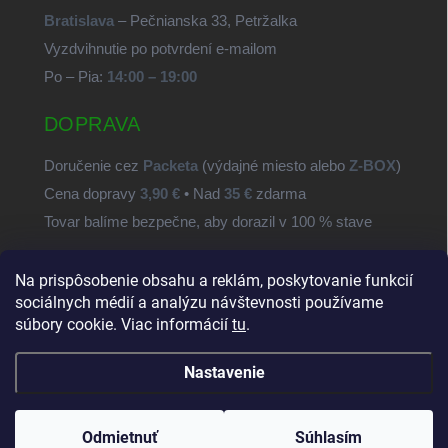
Bratislava
– Pečnianska 33, Petržalka
Vyzdvihnutie po potvrdení e-mailom
Po – Pia:
14:00 – 19:00
DOPRAVA
Doručenie cez
Packeta
(výdajné miesto alebo
Z-BOX
)
Cena dopravy
3,90 €
• Nad
35 €
zdarma
Tovar balíme bezpečne, aby dorazil v 100 % stave
Na prispôsobenie obsahu a reklám, poskytovanie funkcií
SvetSúčiastok.sk
sociálnych médií a analýzu návštevnosti používame
súbory cookie. Viac informácií
tu
.
Nastavenie
Copyright 2026
SvetSuciastok.sk
. Všetky práva vyhradené.
Upraviť
nastavenie cookies
Odmietnuť
Súhlasím