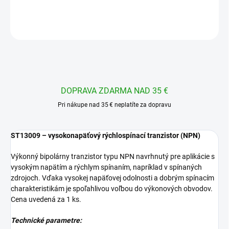
DETAILNÉ INFORMÁCIE
OPÝTAŤ SA
STRÁŽIŤ
DOPRAVA ZDARMA NAD 35 €
Pri nákupe nad 35 € neplatíte za dopravu
ST13009 – vysokonapäťový rýchlospínací tranzistor (NPN)
Výkonný bipolárny tranzistor typu NPN navrhnutý pre aplikácie s
vysokým napätím a rýchlym spínaním, napríklad v spínaných
zdrojoch. Vďaka vysokej napäťovej odolnosti a dobrým spínacím
charakteristikám je spoľahlivou voľbou do výkonových obvodov.
Cena uvedená za 1 ks.
Technické parametre: