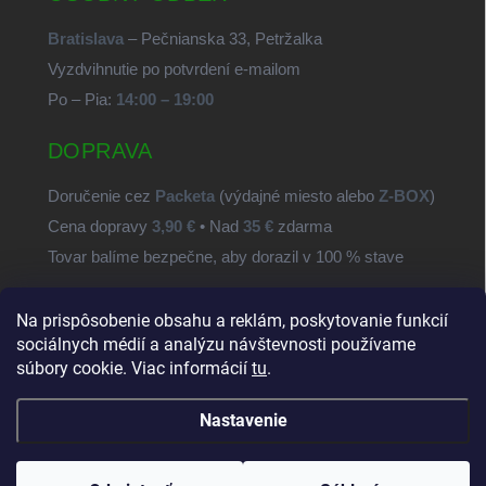
Bratislava
– Pečnianska 33, Petržalka
Vyzdvihnutie po potvrdení e-mailom
Po – Pia:
14:00 – 19:00
DOPRAVA
Doručenie cez
Packeta
(výdajné miesto alebo
Z-BOX
)
Cena dopravy
3,90 €
• Nad
35 €
zdarma
Tovar balíme bezpečne, aby dorazil v 100 % stave
Na prispôsobenie obsahu a reklám, poskytovanie funkcií
SvetSúčiastok.sk
sociálnych médií a analýzu návštevnosti používame
súbory cookie. Viac informácií
tu
.
Nastavenie
Copyright 2026
SvetSuciastok.sk
. Všetky práva vyhradené.
Upraviť
nastavenie cookies