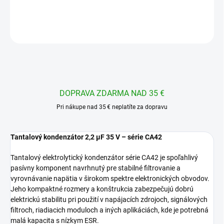
DETAILNÉ INFORMÁCIE
OPÝTAŤ SA
STRÁŽIŤ
DOPRAVA ZDARMA NAD 35 €
Pri nákupe nad 35 € neplatíte za dopravu
Tantalový kondenzátor 2,2 µF 35 V – série CA42
Tantalový elektrolytický kondenzátor série CA42 je spoľahlivý
pasívny komponent navrhnutý pre stabilné filtrovanie a
vyrovnávanie napätia v širokom spektre elektronických obvodov.
Jeho kompaktné rozmery a konštrukcia zabezpečujú dobrú
elektrickú stabilitu pri použití v napájacích zdrojoch, signálových
filtroch, riadiacich moduloch a iných aplikáciách, kde je potrebná
malá kapacita s nízkym ESR.