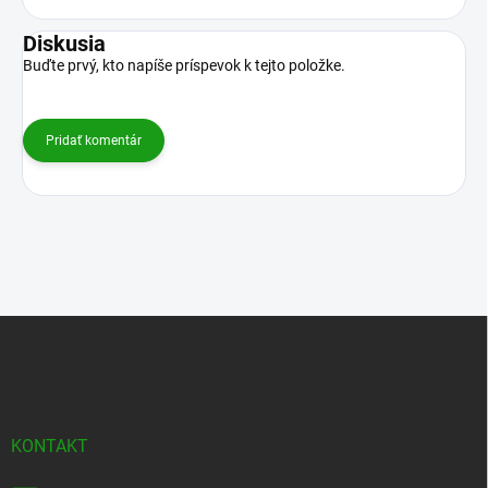
Diskusia
Buďte prvý, kto napíše príspevok k tejto položke.
Pridať komentár
Z
á
p
ä
t
i
KONTAKT
e