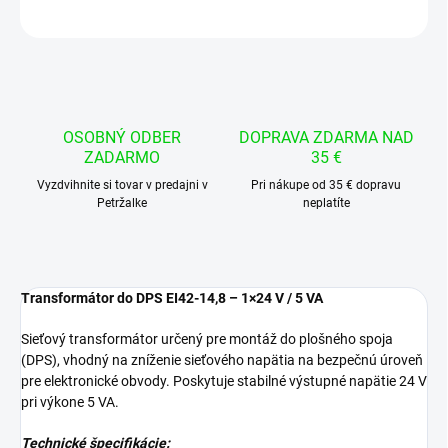
OPÝTAŤ SA
STRÁŽIŤ
OSOBNÝ ODBER
DOPRAVA ZDARMA NAD
ZADARMO
35 €
Vyzdvihnite si tovar v predajni v
Pri nákupe od 35 € dopravu
Petržalke
neplatíte
Transformátor do DPS EI42-14,8 – 1×24 V / 5 VA
Sieťový transformátor určený pre montáž do plošného spoja
(DPS), vhodný na zníženie sieťového napätia na bezpečnú úroveň
pre elektronické obvody. Poskytuje stabilné výstupné napätie 24 V
pri výkone 5 VA.
Technické špecifikácie: