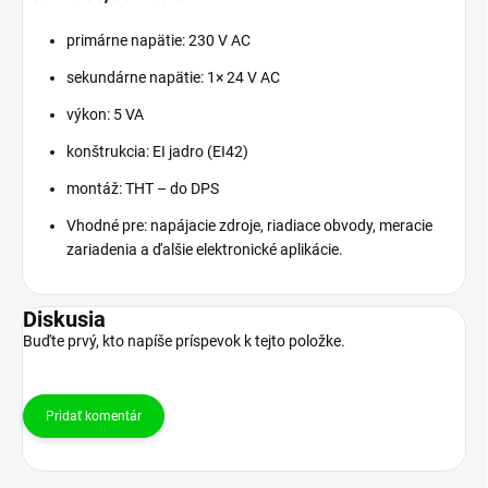
primárne napätie: 230 V AC
sekundárne napätie: 1× 24 V AC
výkon: 5 VA
konštrukcia: EI jadro (EI42)
montáž: THT – do DPS
Vhodné pre: napájacie zdroje, riadiace obvody, meracie
zariadenia a ďalšie elektronické aplikácie.
Diskusia
Buďte prvý, kto napíše príspevok k tejto položke.
Pridať komentár