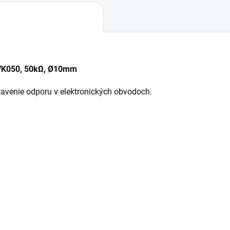
10VK050, 50kΩ, Ø10mm
stavenie odporu v elektronických obvodoch.