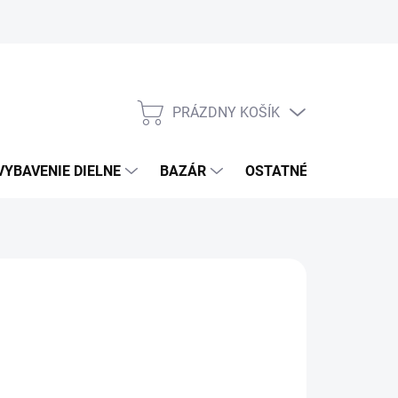
PRÁZDNY KOŠÍK
NÁKUPNÝ
KOŠÍK
VYBAVENIE DIELNE
BAZÁR
OSTATNÉ
VÝPRE