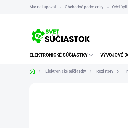
Prejsť
Ako nakupovať
Obchodné podmienky
Odstúpiť
na
obsah
ELEKTRONICKÉ SÚČIASTKY
VÝVOJOVÉ D
Domov
Elektronické súčiastky
Rezistory
Tr
Neohodnotené
Podrobnosti hodn