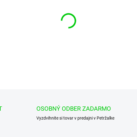
cena:
−
+
PIHER PT10VK050, 50kΩ, 
DETAILNÉ INFORMÁCIE
T
OSOBNÝ ODBER ZADARMO
Vyzdvihnite si tovar v predajni v Petržalke