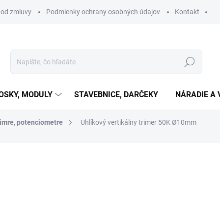
 od zmluvy
Podmienky ochrany osobných údajov
Kontakt
Hľadať
OSKY, MODULY
STAVEBNICE, DARČEKY
NÁRADIE A 
imre, potenciometre
Uhlíkový vertikálny trimer 50K Ø10mm
otenia
€0,56
€0,46 bez DPH
Jednotková
SKLADOM
(10 KS)