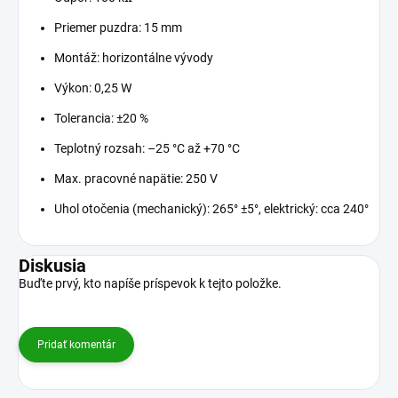
Priemer puzdra: 15 mm
Montáž: horizontálne vývody
Výkon: 0,25 W
Tolerancia: ±20 %
Teplotný rozsah: –25 °C až +70 °C
Max. pracovné napätie: 250 V
Uhol otočenia (mechanický): 265° ±5°, elektrický: cca 240°
Diskusia
Buďte prvý, kto napíše príspevok k tejto položke.
Pridať komentár