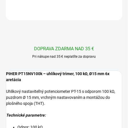
OPÝTAŤ SA
STRÁŽIŤ
DOPRAVA ZDARMA NAD 35 €
Pri nákupe nad 35 € neplatíte za dopravu
PIHER PT15NV100k – uhlíkový trimer, 100 kΩ, Ø15 mm 6x
aretácia
Uhlíkový nastaviteľný potenciometer PT-15 s odporom 100 kΩ,
puzdrom Ø 15 mm, vrchným nastavovaním a montážou do
plošného spoja (THT).
Technické parametre:
Odpor: 100 kΩ