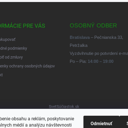
ORMÁCIE PRE VÁS
OSOBNÝ ODBER
Bratislava
– Pečnianska 33,
akupovať
Petržalka
dné podmienky
Vyzdvihnutie po potvrdení e-m
iť od zmluvy
Po – Pia:
14:00 – 19:00
enky ochrany osobných údajov
kt
SvetSúčiastok.sk
benie obsahu a reklám, poskytovanie
Odmietnuť
álnych médií a analýzu návštevnosti