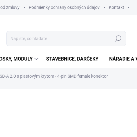
 od zmluvy
Podmienky ochrany osobných údajov
Kontakt
Hľadať
OSKY, MODULY
STAVEBNICE, DARČEKY
NÁRADIE A 
SB-A 2.0 s plastovým krytom - 4-pin SMD female konektor
otenia
€0,55
€0,45 bez DPH
Jednotková
SKLADOM
(38 KS)