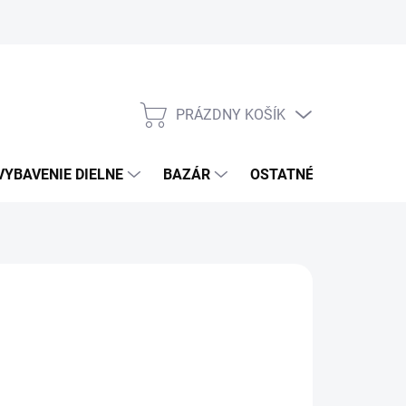
PRÁZDNY KOŠÍK
NÁKUPNÝ
KOŠÍK
VYBAVENIE DIELNE
BAZÁR
OSTATNÉ
VÝPRE