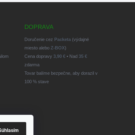
DOPRAVA
Doručenie cez
Packeta
(výdajné
miesto alebo
Z-BOX
)
ailom
Cena dopravy
3,90 €
• Nad
35 €
zdarma
Tovar balíme bezpečne, aby dorazil v
100 % stave
Súhlasím