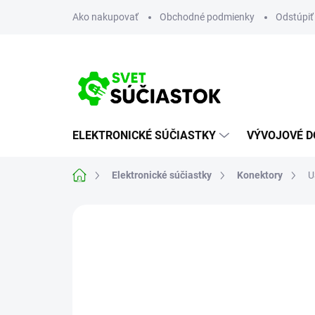
Prejsť
Ako nakupovať
Obchodné podmienky
Odstúpiť
na
obsah
ELEKTRONICKÉ SÚČIASTKY
VÝVOJOVÉ D
Domov
Elektronické súčiastky
Konektory
U
Neohodnotené
Podrobnosti hodn