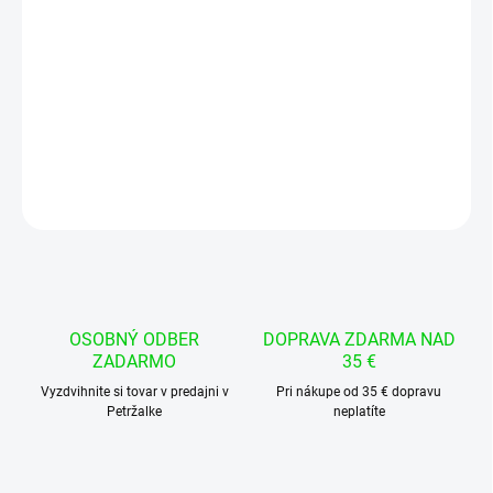
−
+
Pridať do košíka
USBasp je otvorený USB programátor určený na programovanie
AVR mikrokontrolérov (napr. ATmega, ATtiny) cez ISP rozhranie
DETAILNÉ INFORMÁCIE
OPÝTAŤ SA
STRÁŽIŤ
OSOBNÝ ODBER
DOPRAVA ZDARMA NAD
ZADARMO
35 €
Vyzdvihnite si tovar v predajni v
Pri nákupe od 35 € dopravu
Petržalke
neplatíte