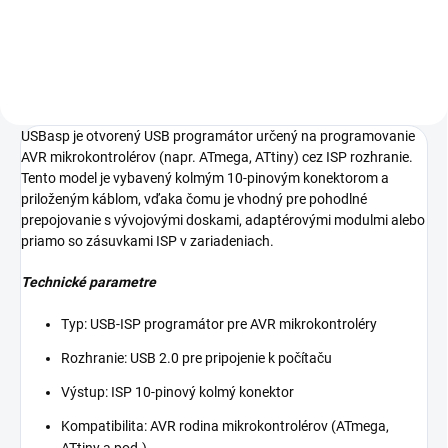
10-pinovým ISP konektorom a
menším 6-pinovým ISP
rozhraním.
USBasp je otvorený USB programátor určený na programovanie
AVR mikrokontrolérov (napr. ATmega, ATtiny) cez ISP rozhranie.
Tento model je vybavený kolmým 10-pinovým konektorom a
priloženým káblom, vďaka čomu je vhodný pre pohodlné
prepojovanie s vývojovými doskami, adaptérovými modulmi alebo
priamo so zásuvkami ISP v zariadeniach.
Technické parametre
Typ: USB-ISP programátor pre AVR mikrokontroléry
Rozhranie: USB 2.0 pre pripojenie k počítaču
Výstup: ISP 10-pinový kolmý konektor
Kompatibilita: AVR rodina mikrokontrolérov (ATmega,
ATtiny a pod.)