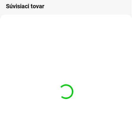
Súvisiaci tovar
SKLADOM
(5 KS)
STK500 ISP adaptér –
10-pin na 6-pin
€0,95
Do košíka
Adaptér STK500 ISP 10-pin na 6-
pin slúži na jednoduché
prepojenie medzi štandardným