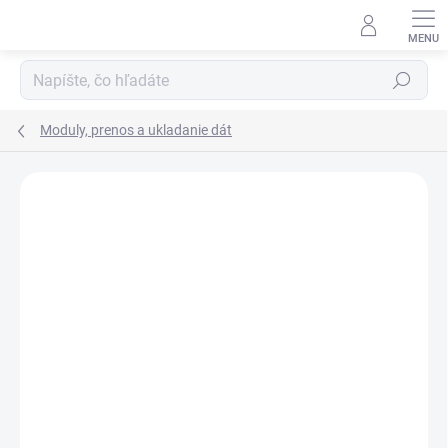
Prejsť
na
obsah
Hľadať
Moduly, prenos a ukladanie dát
Neohodnotené
Podrobnosti hodnotenia